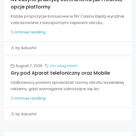
opcje platformy
Każde propozycje bonusowe w NV Casino będą wyraźnie
zobrazowane z bezspornymi zapisami obrotu,...
Continue reading
by Aarushi1
August 7, 2026
Uncategorized
Gry pod Aparat telefoniczny oraz Mobile
Użytkownicy powinni sprawdzać normy obrotu wszelakiej
reklamy, gdyż wymagania odnoszące się do...
Continue reading
by Aarushi1