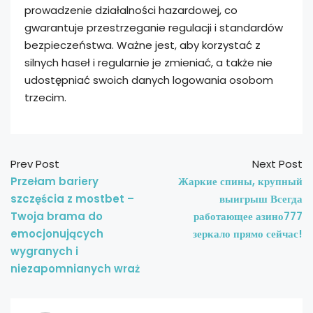
prowadzenie działalności hazardowej, co
gwarantuje przestrzeganie regulacji i standardów
bezpieczeństwa. Ważne jest, aby korzystać z
silnych haseł i regularnie je zmieniać, a także nie
udostępniać swoich danych logowania osobom
trzecim.
Prev Post
Next Post
Przełam bariery
Жаркие спины, крупный
szczęścia z mostbet –
выигрыш Всегда
Twoja brama do
работающее азино777
emocjonujących
зеркало прямо сейчас!
wygranych i
niezapomnianych wraż