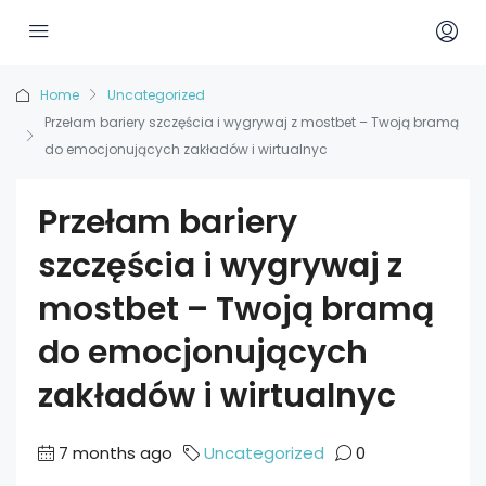
Home
Uncategorized
Przełam bariery szczęścia i wygrywaj z mostbet – Twoją bramą
do emocjonujących zakładów i wirtualnyc
Przełam bariery
szczęścia i wygrywaj z
mostbet – Twoją bramą
do emocjonujących
zakładów i wirtualnyc
7 months ago
Uncategorized
0