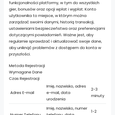
funkcjonalności platformy, w tym do wszystkich
gier, bonusów oraz opcji wpłat i wypłat. Konto
użytkownika to miejsce, w którym można
zarządzać swoimi danymi, historią transakcji,
ustawieniami bezpieczeństwa oraz preferencjami
dotyczącymi powiadomień. Ważne jest, aby
regularnie sprawdzać i aktualizować swoje dane,
aby uniknąć problemów z dostępem do konta w
przyszłości.
Metoda Rejestracji
Wymagane Dane
Czas Rejestracji
Imię, nazwisko, adres
2-3
Adres E-mail
e-mail, data
minuty
urodzenia
Imię, nazwisko, numer
1-2
Numer Telefonu
telefonu, data