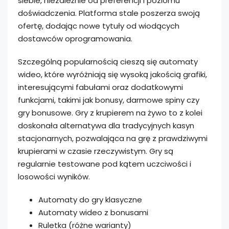
siebie, niezależnie od preferencji i poziomu
doświadczenia. Platforma stale poszerza swoją
ofertę, dodając nowe tytuły od wiodących
dostawców oprogramowania.
Szczególną popularnością cieszą się automaty
wideo, które wyróżniają się wysoką jakością grafiki,
interesującymi fabułami oraz dodatkowymi
funkcjami, takimi jak bonusy, darmowe spiny czy
gry bonusowe. Gry z krupierem na żywo to z kolei
doskonała alternatywa dla tradycyjnych kasyn
stacjonarnych, pozwalająca na grę z prawdziwymi
krupierami w czasie rzeczywistym. Gry są
regularnie testowane pod kątem uczciwości i
losowości wyników.
Automaty do gry klasyczne
Automaty wideo z bonusami
Ruletka (różne warianty)