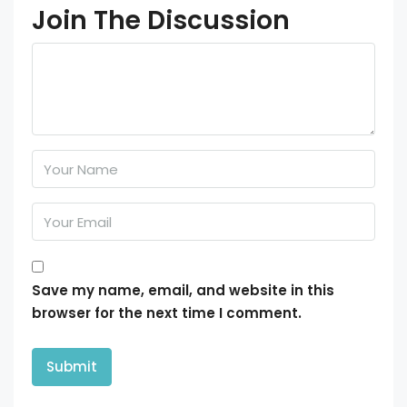
Join The Discussion
Save my name, email, and website in this
browser for the next time I comment.