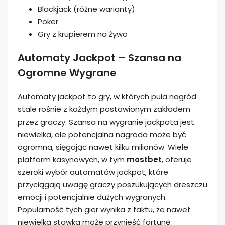
Blackjack (różne warianty)
Poker
Gry z krupierem na żywo
Automaty Jackpot – Szansa na
Ogromne Wygrane
Automaty jackpot to gry, w których pula nagród
stale rośnie z każdym postawionym zakładem
przez graczy. Szansa na wygranie jackpota jest
niewielka, ale potencjalna nagroda może być
ogromna, sięgając nawet kilku milionów. Wiele
platform kasynowych, w tym
mostbet
, oferuje
szeroki wybór automatów jackpot, które
przyciągają uwagę graczy poszukujących dreszczu
emocji i potencjalnie dużych wygranych.
Popularność tych gier wynika z faktu, że nawet
niewielka stawka może przynieść fortunę.