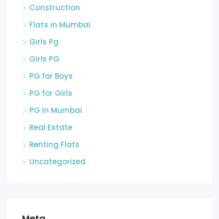
Construction
Flats in Mumbai
Girls Pg
Girls PG
PG for Boys
PG for Girls
PG in Mumbai
Real Estate
Renting Flats
Uncategorized
Meta