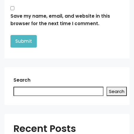
Save my name, email, and website in this
browser for the next time I comment.
Search
Search
Recent Posts