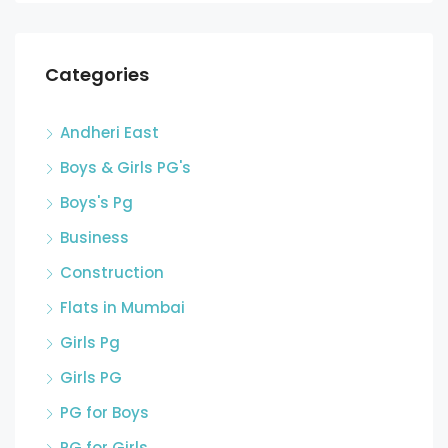
Categories
Andheri East
Boys & Girls PG's
Boys's Pg
Business
Construction
Flats in Mumbai
Girls Pg
Girls PG
PG for Boys
PG for Girls