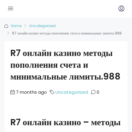
Home
Uncategorized
R7 онлайн казино методы пополнения счета и минимальные лимиты.988
R7 онлайн казино методы
пополнения счета и
минимальные лимиты.988
7 months ago
Uncategorized
0
R7 онлайн казино – методы