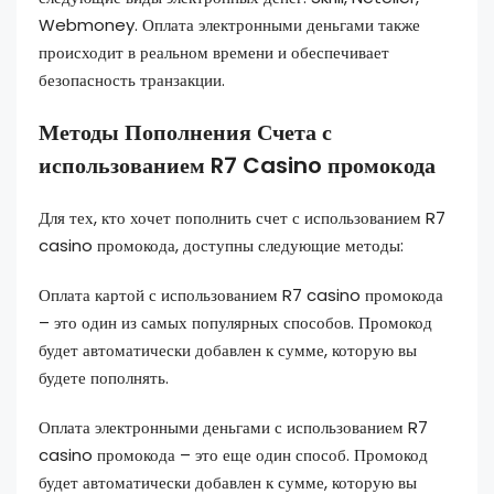
Webmoney. Оплата электронными деньгами также
происходит в реальном времени и обеспечивает
безопасность транзакции.
Методы Пополнения Счета с
использованием R7 Casino промокода
Для тех, кто хочет пополнить счет с использованием R7
casino промокода, доступны следующие методы:
Оплата картой с использованием R7 casino промокода
– это один из самых популярных способов. Промокод
будет автоматически добавлен к сумме, которую вы
будете пополнять.
Оплата электронными деньгами с использованием R7
casino промокода – это еще один способ. Промокод
будет автоматически добавлен к сумме, которую вы