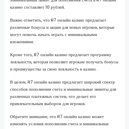
казино составляет 10 рублей.
Важно отметить, что R7 онлайн казино предлагает
различные бонусы и акции для новых игроков, которые
могут помочь начать играть с минимальными
вложениями.
Кроме того, R7 онлайн казино предлагает программу
лояльности, которая позволяет игрокам получать бонусы
и преимущества за свою лояльность к казино.
В целом, R7 онлайн казино предлагает широкий спектр
способов пополнения счета и минимальные лимиты для
различных платежных систем, что делает его
привлекательным выбором для игроков.
Обратите внимание, что R7 онлайн казино может
изменять условия пополнения счета и минимальные