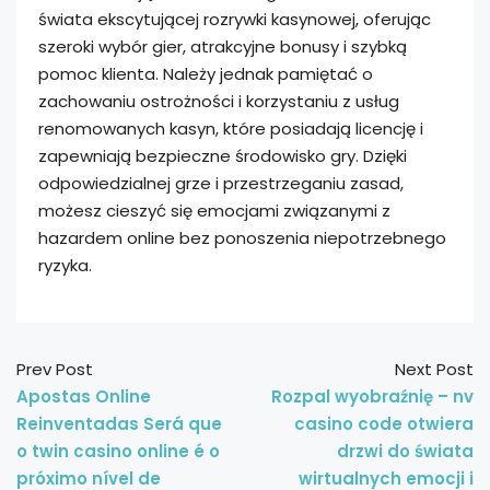
świata ekscytującej rozrywki kasynowej, oferując
szeroki wybór gier, atrakcyjne bonusy i szybką
pomoc klienta. Należy jednak pamiętać o
zachowaniu ostrożności i korzystaniu z usług
renomowanych kasyn, które posiadają licencję i
zapewniają bezpieczne środowisko gry. Dzięki
odpowiedzialnej grze i przestrzeganiu zasad,
możesz cieszyć się emocjami związanymi z
hazardem online bez ponoszenia niepotrzebnego
ryzyka.
Prev Post
Next Post
Apostas Online
Rozpal wyobraźnię – nv
Reinventadas Será que
casino code otwiera
o twin casino online é o
drzwi do świata
próximo nível de
wirtualnych emocji i