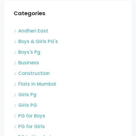
Categories
Andheri East
Boys & Girls PG's
Boys's Pg
Business
Construction
Flats in Mumbai
Girls Pg
Girls PG
PG for Boys
PG for Girls