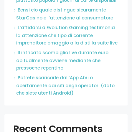
piuttosto popolari giochi di carte disponibili
Bensi cio quale distingue sicuramente
StarCasino e l’attenzione al consumatore
L’affidarsi a Evolution Gaming testimonia
la attenzione che tipo di corrente
imprenditore omaggio alla distilla suite live
Il intricato scompiglio live durante euro
abitualmente avviene mediante che
pressoche repentino
Potrete scaricarle dall’App Abri o
apertamente dai siti degli operatori (dato
che siete utenti Android)
Recent Comments