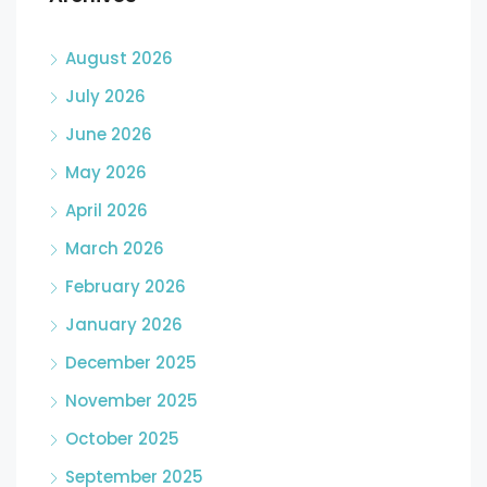
August 2026
July 2026
June 2026
May 2026
April 2026
March 2026
February 2026
January 2026
December 2025
November 2025
October 2025
September 2025