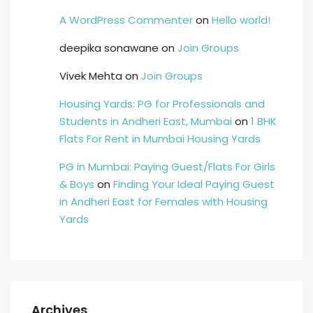
A WordPress Commenter
on
Hello world!
deepika sonawane
on
Join Groups
Vivek Mehta
on
Join Groups
Housing Yards: PG for Professionals and
Students in Andheri East, Mumbai
on
1 BHK
Flats For Rent in Mumbai Housing Yards
PG in Mumbai: Paying Guest/Flats For Girls
& Boys
on
Finding Your Ideal Paying Guest
in Andheri East for Females with Housing
Yards
Archives