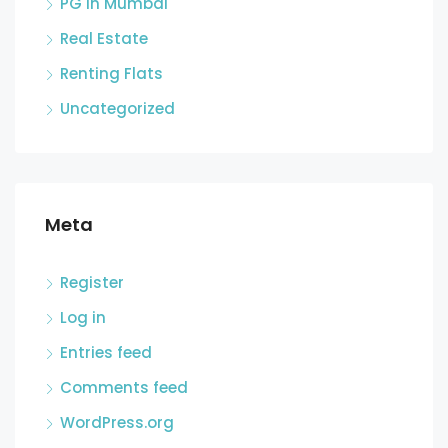
PG in Mumbai
Real Estate
Renting Flats
Uncategorized
Meta
Register
Log in
Entries feed
Comments feed
WordPress.org