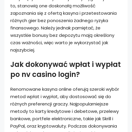
to, stanowią one doskonałą możliwość
zapoznania się z ofertą kasyna i przetestowania
różnych gier bez ponoszenia żadnego ryzyka
finansowego. Należy jednak pamiętać, że
wszystkie bonusy bez depozytu mają określony
czas ważności, więc warto je wykorzystać jak
najszybciej.
Jak dokonywać wpłat i wypłat
po nv casino login?
Renomowane kasyna online oferują szeroki wybór
metod wpłat i wypłat, aby dostosować się do
różnych preferencji graczy. Najpopularniejsze
metody to karty kredytowe i debetowe, przelewy
bankowe, portfele elektroniczne, takie jak Skrill i
PayPal, oraz kryptowaluty. Podczas dokonywania