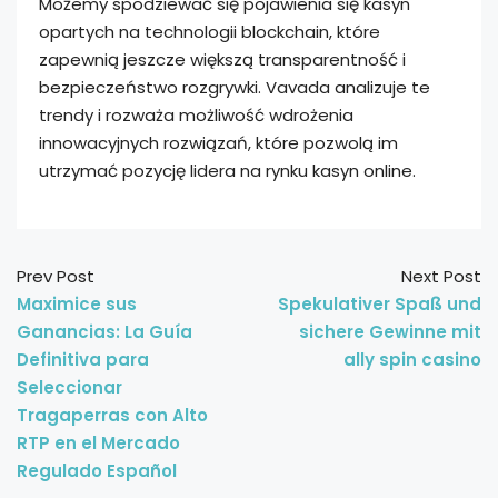
Możemy spodziewać się pojawienia się kasyn
opartych na technologii blockchain, które
zapewnią jeszcze większą transparentność i
bezpieczeństwo rozgrywki. Vavada analizuje te
trendy i rozważa możliwość wdrożenia
innowacyjnych rozwiązań, które pozwolą im
utrzymać pozycję lidera na rynku kasyn online.
Prev Post
Next Post
Maximice sus
Spekulativer Spaß und
Ganancias: La Guía
sichere Gewinne mit
Definitiva para
ally spin casino
Seleccionar
Tragaperras con Alto
RTP en el Mercado
Regulado Español