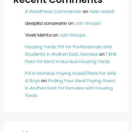
A WordPress Commenter
on
Hello world!
deepika sonawane
on
Join Groups
Vivek Mehta
on
Join Groups
Housing Yards: PG for Professionals and
Students in Andheri East, Mumbai
on
1 BHK
Flats For Rent in Mumbai Housing Yards
PG in Mumbai: Paying Guest/Flats For Girls
& Boys
on
Finding Your Ideal Paying Guest
in Andheri East for Females with Housing
Yards