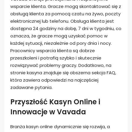
wsparcie klienta. Gracze mogą skontaktować się z
obsługą klienta za pomocą czatu na żywo, poczty
elektronicznej lub telefonu. Obsługa klienta jest
dostępna 24 godziny na dobę, 7 dni w tygodniu, co
oznacza, że gracze mogą uzyskać pomoc w
każdej sytuacji, niezależnie od pory dnia i nocy.
Pracownicy wsparcia klienta są dobrze
przeszkoleni i potrafią szybko i skutecznie
rozwiązywać problemy graczy. Dodatkowo, na
stronie kasyna znajduje się obszerna sekcja FAQ,
która zawiera odpowiedzi na najczęściej
zadawane pytania.
Przyszłość Kasyn Online i
Innowacje w Vavada
Branża kasyn online dynamicznie się rozwija, a