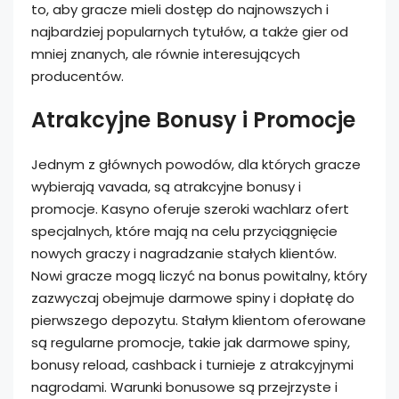
to, aby gracze mieli dostęp do najnowszych i
najbardziej popularnych tytułów, a także gier od
mniej znanych, ale równie interesujących
producentów.
Atrakcyjne Bonusy i Promocje
Jednym z głównych powodów, dla których gracze
wybierają vavada, są atrakcyjne bonusy i
promocje. Kasyno oferuje szeroki wachlarz ofert
specjalnych, które mają na celu przyciągnięcie
nowych graczy i nagradzanie stałych klientów.
Nowi gracze mogą liczyć na bonus powitalny, który
zazwyczaj obejmuje darmowe spiny i dopłatę do
pierwszego depozytu. Stałym klientom oferowane
są regularne promocje, takie jak darmowe spiny,
bonusy reload, cashback i turnieje z atrakcyjnymi
nagrodami. Warunki bonusowe są przejrzyste i