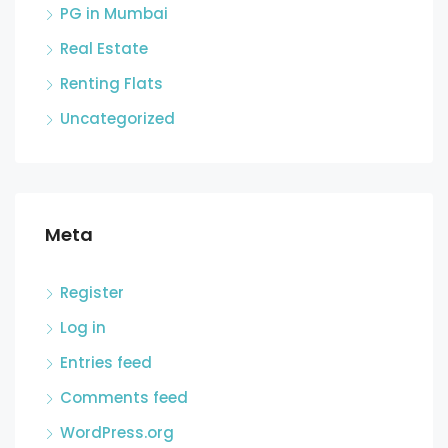
PG in Mumbai
Real Estate
Renting Flats
Uncategorized
Meta
Register
Log in
Entries feed
Comments feed
WordPress.org