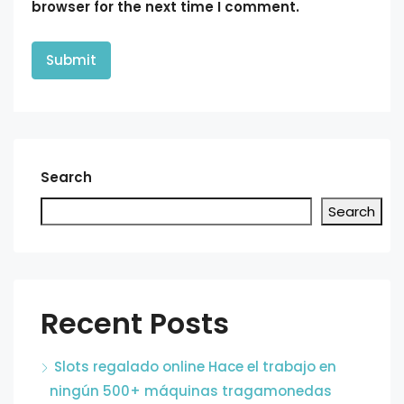
browser for the next time I comment.
Search
Search
Recent Posts
Slots regalado online Hace el trabajo en
ningún 500+ máquinas tragamonedas