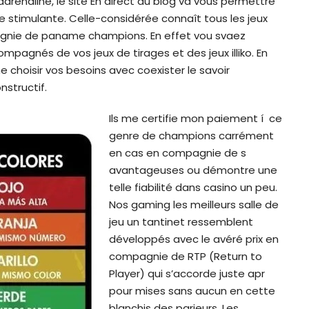
’adrénaline, le site En direct du blog va vous permettre
 stimulante. Celle-considérée connaît tous les jeux
agnie de paname champions. En effet vou svaez
pagnés de vos jeux de tirages et des jeux illiko. En
e choisir vos besoins avec coexister le savoir
structif.
Ils me certifie mon paiement í ce
genre de champions carrément
en cas en compagnie de s
avantageuses ou démontre une
telle fiabilité dans casino un peu.
Nos gaming les meilleurs salle de
jeu un tantinet ressemblent
développés avec le avéré prix en
compagnie de RTP (Return to
Player) qui s’accorde juste apr
pour mises sans aucun en cette
blanchis des parieurs. Les