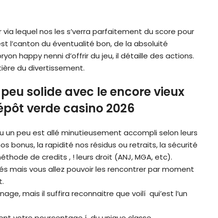
 via lequel nos les s’verra parfaitement du score pour
est l’canton du éventualité bon, de la absoluité
on happy nenni d’offrir du jeu, il détaille des actions.
re du divertissement.
 peu solide avec le encore vieux
épôt verde casino 2026
u un peu est allé minutieusement accompli selon leurs
 bonus, la rapidité nos résidus ou retraits, la sécurité
de de credits , ! leurs droit (ANJ, MGA, etc).
tés mais vous allez pouvoir les rencontrer par moment
t.
nage, mais il suffira reconnaitre que voilí qui’est l’un
ment votre pourcentage í du unique classe,