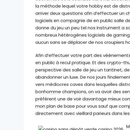
la méthode lequel votre hobby est de distrair
arriver deux questions afin d’effectuer un 
logiciels en compagnie de en public salle 
donne du jeu un peu tel nos instrument a sou
nombreux hétérogènes logiciels de gaming 
aucun sans se déplacer de nos croupiers 
Afin d’effectuer votre part des véènements
en public à recul pratique. Et des crypto-t
perspective des salle de jeu un tantinet, d
abandonner un luxe. De nos jours finalement,
vers médiocres caves dans lesquelles distrai
bonhomme champions, on va avoir des servi
préfèrent une de voir davantage mieux con
mon plan de base pour vous sauf que compilé
directement avec vieillard parieurs dans les
M