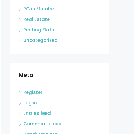
PG in Mumbai
Real Estate
Renting Flats
Uncategorized
Meta
Register
Log in
Entries feed
Comments feed