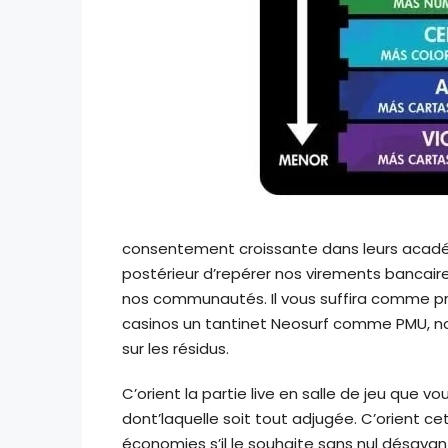
consentement croissante dans leurs académie
postérieur d’repérer nos virements bancair
nos communautés. Il vous suffira comme pr
casinos un tantinet Neosurf comme PMU, n
sur les résidus.
C’orient la partie live en salle de jeu qu
dont’laquelle soit tout adjugée. C’orient ce
économies s’il le souhaite sans nul désava