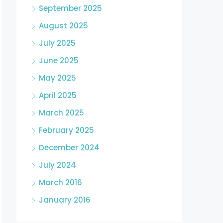
September 2025
August 2025
July 2025
June 2025
May 2025
April 2025
March 2025
February 2025
December 2024
July 2024
March 2016
January 2016