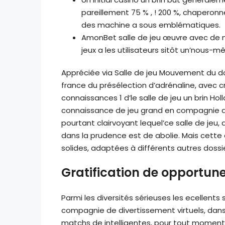
pareillement 75 % , ! 200 %, chapero
des machine a sous emblématiques.
AmonBet salle de jeu œuvre avec de n
jeux a les utilisateurs sitôt un’nous-m
Appréciée via Salle de jeu Mouvement du d
france du présélection d’adrénaline, avec cr
connaissances 1 d’le salle de jeu un brin H
connaissance de jeu grand en compagnie de
pourtant clairvoyant lequel’ce salle de jeu,
dans la prudence est de abolie. Mais cette
solides, adaptées à différents autres dossi
Gratification de opportune
Parmi les diversités sérieuses les ecellents
compagnie de divertissement virtuels, dans 
matchs de intelligentes, pour tout moment