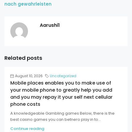
nach gewahrleisten
Aarushi1
Related posts
August 10, 2026
Uncategorized
Mobile places enables you to make use of
your mobile phone to greatly help you add
and you may repay it your self next cellular
phone costs
A knowledgeable Gambling games Below, there is the
best casino games you can betnero play in to...
Continue reading