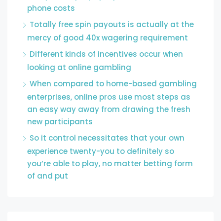
phone costs
Totally free spin payouts is actually at the
mercy of good 40x wagering requirement
Different kinds of incentives occur when
looking at online gambling
When compared to home-based gambling
enterprises, online pros use most steps as
an easy way away from drawing the fresh
new participants
So it control necessitates that your own
experience twenty-you to definitely so
you’re able to play, no matter betting form
of and put