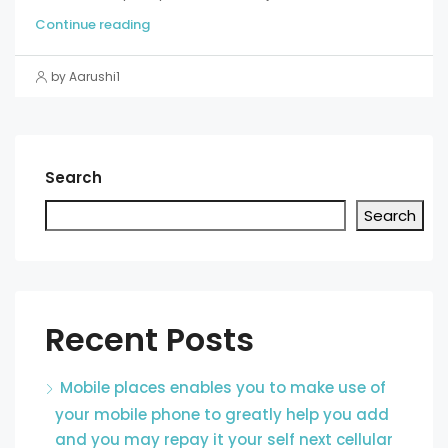
Continue reading
by Aarushi1
Search
Search
Recent Posts
Mobile places enables you to make use of
your mobile phone to greatly help you add
and you may repay it your self next cellular