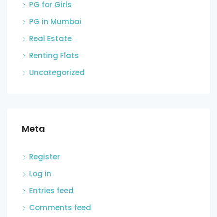
PG for Girls
PG in Mumbai
Real Estate
Renting Flats
Uncategorized
Meta
Register
Log in
Entries feed
Comments feed