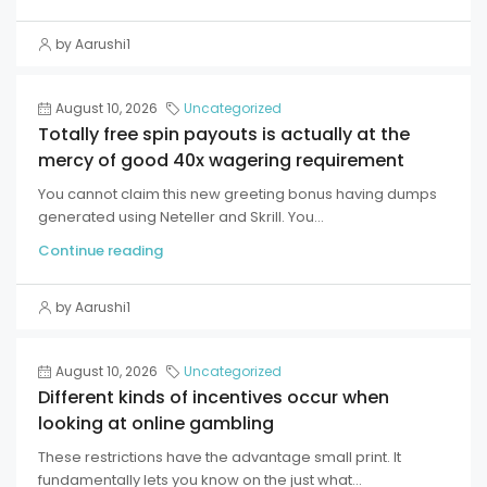
by Aarushi1
August 10, 2026
Uncategorized
Totally free spin payouts is actually at the
mercy of good 40x wagering requirement
You cannot claim this new greeting bonus having dumps
generated using Neteller and Skrill. You...
Continue reading
by Aarushi1
August 10, 2026
Uncategorized
Different kinds of incentives occur when
looking at online gambling
These restrictions have the advantage small print. It
fundamentally lets you know on the just what...