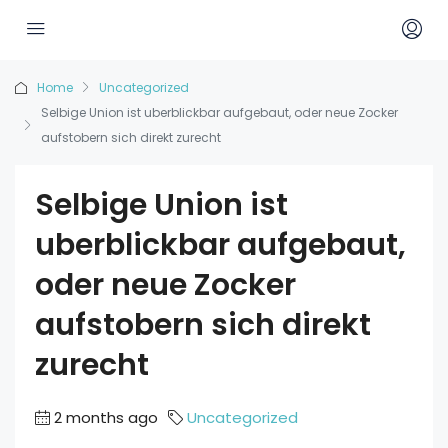
Home
Uncategorized
Selbige Union ist uberblickbar aufgebaut, oder neue Zocker
aufstobern sich direkt zurecht
Selbige Union ist
uberblickbar aufgebaut,
oder neue Zocker
aufstobern sich direkt
zurecht
2 months ago
Uncategorized