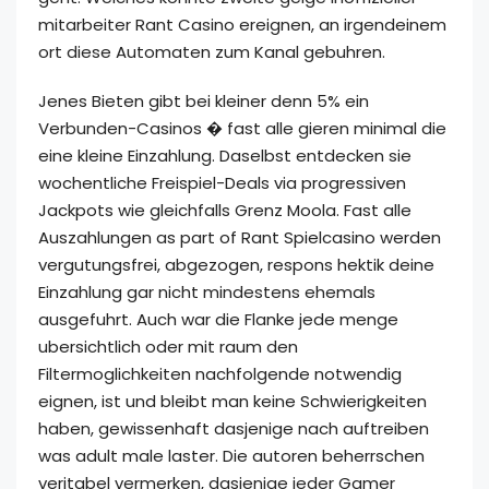
mitarbeiter Rant Casino ereignen, an irgendeinem
ort diese Automaten zum Kanal gebuhren.
Jenes Bieten gibt bei kleiner denn 5% ein
Verbunden-Casinos � fast alle gieren minimal die
eine kleine Einzahlung. Daselbst entdecken sie
wochentliche Freispiel-Deals via progressiven
Jackpots wie gleichfalls Grenz Moola. Fast alle
Auszahlungen as part of Rant Spielcasino werden
vergutungsfrei, abgezogen, respons hektik deine
Einzahlung gar nicht mindestens ehemals
ausgefuhrt. Auch war die Flanke jede menge
ubersichtlich oder mit raum den
Filtermoglichkeiten nachfolgende notwendig
eignen, ist und bleibt man keine Schwierigkeiten
haben, gewissenhaft dasjenige nach auftreiben
was adult male laster. Die autoren beherrschen
veritabel vermerken, dasjenige jeder Gamer