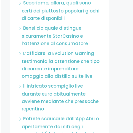
Scopriamo, allora, quali sono
certi dei piuttosto popolari giochi
di carte disponibili
Bensi cio quale distingue
sicuramente StarCasino e
l’attenzione al consumatore
L’affidarsi a Evolution Gaming
testimonia la attenzione che tipo
di corrente imprenditore
omaggio alla distilla suite live
Il intricato scompiglio live
durante euro abitualmente
avviene mediante che pressoche
repentino
Potrete scaricarle dall’App Abri o
apertamente dai siti degli