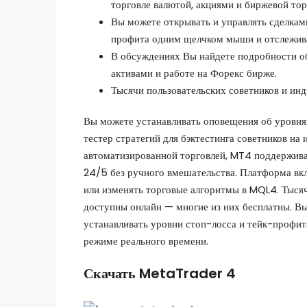
торговле валютой, акциями и биржевой тор
Вы можете открывать и управлять сделками
профита одним щелчком мыши и отслежива
В обсуждениях Вы найдете подробности о
активами и работе на Форекс бирже.
Тысячи пользовательских советников и ин
Вы можете устанавливать оповещения об уровнях
тестер стратегий для бэктестинга советников на
автоматизированной торговлей, MT4 поддерживае
24/5 без ручного вмешательства. Платформа вк
или изменять торговые алгоритмы в MQL4. Тысяч
доступны онлайн — многие из них бесплатны. Вы
устанавливать уровни стоп-лосса и тейк-профи
режиме реального времени.
Скачать MetaTrader 4