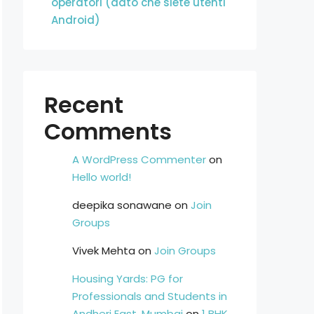
operatori (dato che siete utenti
Android)
Recent
Comments
A WordPress Commenter
on
Hello world!
deepika sonawane
on
Join
Groups
Vivek Mehta
on
Join Groups
Housing Yards: PG for
Professionals and Students in
Andheri East, Mumbai
on
1 BHK