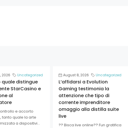
, 2026
Uncategorized
August 8, 2026
Uncategorized
o quale distingue
L’affidarsi a Evolution
ente StarCasino e
Gaming testimonia la
one al
attenzione che tipo di
atore
corrente imprenditore
omaggio alla distilla suite
 controllo e accorto
live
 tanto quale la arte
mizzata a dispositivi...
?? Bisca live online?? Fun gratifica