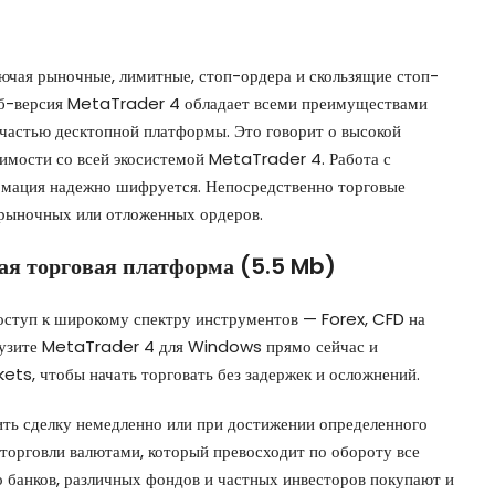
ючая рыночные, лимитные, стоп-ордера и скользящие стоп-
Веб-версия MetaTrader 4 обладает всеми преимуществами
 частью десктопной платформы. Это говорит о высокой
имости со всей экосистемой MetaTrader 4. Работа с
рмация надежно шифруется. Непосредственно торговые
рыночных или отложенных ордеров.
ая торговая платформа (5.5 Mb)
оступ к широкому спектру инструментов — Forex, CFD на
грузите MetaTrader 4 для Windows прямо сейчас и
ets, чтобы начать торговать без задержек и осложнений.
ть сделку немедленно или при достижении определенного
торговли валютами, который превосходит по обороту все
 банков, различных фондов и частных инвесторов покупают и