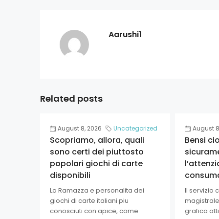
Aarushi1
Related posts
August 8, 2026
Uncategorized
August 8
Scopriamo, allora, quali
Bensi ci
sono certi dei piuttosto
sicuram
popolari giochi di carte
l’attenzi
disponibili
consum
La Ramazza e personalita dei
Il servizio
giochi di carte italiani piu
magistrale,
conosciuti con apice, come
grafica otti