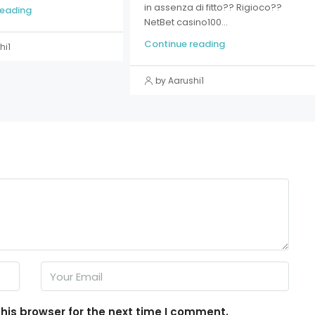
in assenza di fitto?? Rigioco??
reading
NetBet casino100...
Continue reading
hi1
by Aarushi1
his browser for the next time I comment.