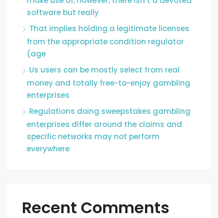
make use of, however, there isn’t a devoted
software but really
That implies holding a legitimate licenses
from the appropriate condition regulator
(age
Us users can be mostly select from real
money and totally free-to-enjoy gambling
enterprises
Regulations doing sweepstakes gambling
enterprises differ around the claims and
specific networks may not perform
everywhere
Recent Comments