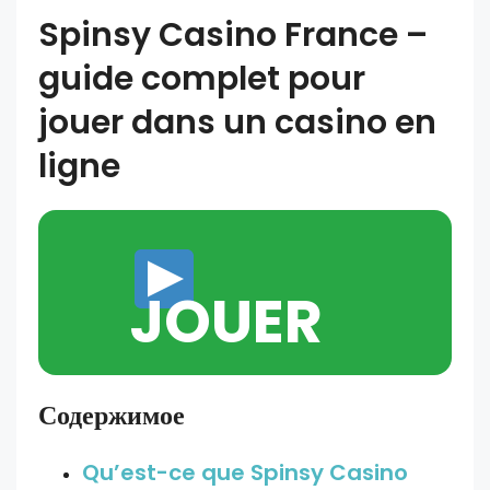
Spinsy Casino France –
guide complet pour
jouer dans un casino en
ligne
JOUER
Содержимое
Qu’est-ce que Spinsy Casino