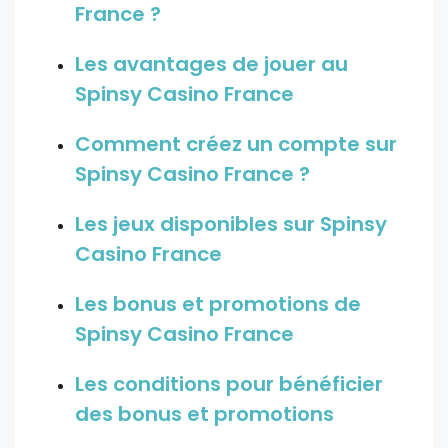
France ?
Les avantages de jouer au
Spinsy Casino France
Comment créez un compte sur
Spinsy Casino France ?
Les jeux disponibles sur Spinsy
Casino France
Les bonus et promotions de
Spinsy Casino France
Les conditions pour bénéficier
des bonus et promotions