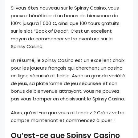
Si vous êtes nouveau sur le Spinsy Casino, vous
pouvez bénéficier d’un bonus de bienvenue de
100% jusqu’à 1 000 €, ainsi que 100 tours gratuits
sur le slot “Book of Dead”. C’est un excellent
moyen de commencer votre aventure sur le
Spinsy Casino.
En résumé, le Spinsy Casino est un excellent choix
pour les joueurs français qui cherchent un casino
en ligne sécurisé et fiable. Avec sa grande variété
de jeux, sa plateforme de jeu sécurisée et son
bonus de bienvenue attrayant, vous ne pouvez
pas vous tromper en choisissant le Spinsy Casino.
Alors, qu’est-ce que vous attendez ? Créez votre
compte maintenant et commencez à jouer !
Qu’est-ce que Spinsy Casino