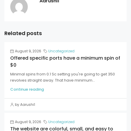
Aarushi1
Related posts
August 9, 2026
Uncategorized
Offered specific ports have a minimum spin of
$0
Minimal spins from 0.1 Sc setting you're going to get 350
revolves straight away. That have minimum...
Continue reading
by Aarushi1
August 9, 2026
Uncategorized
The website are colorful, small, and easy to