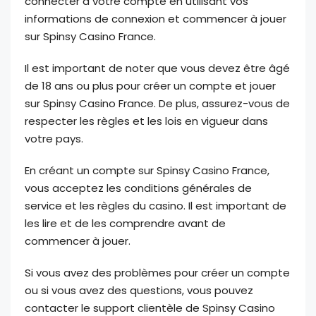
connecter à votre compte en utilisant vos
informations de connexion et commencer à jouer
sur Spinsy Casino France.
Il est important de noter que vous devez être âgé
de 18 ans ou plus pour créer un compte et jouer
sur Spinsy Casino France. De plus, assurez-vous de
respecter les règles et les lois en vigueur dans
votre pays.
En créant un compte sur Spinsy Casino France,
vous acceptez les conditions générales de
service et les règles du casino. Il est important de
les lire et de les comprendre avant de
commencer à jouer.
Si vous avez des problèmes pour créer un compte
ou si vous avez des questions, vous pouvez
contacter le support clientèle de Spinsy Casino