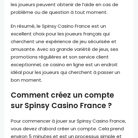
les joueurs peuvent obtenir de l’aide en cas de
problème ou de question à tout moment.
En résumé, le Spinsy Casino France est un
excellent choix pour les joueurs français qui
cherchent une expérience de jeu sécurisée et
amusante. Avec sa grande variété de jeux, ses
promotions régulières et son service client
exceptionnel, ce casino en ligne est un endroit
idéal pour les joueurs qui cherchent à passer un
bon moment.
Comment créez un compte
sur Spinsy Casino France ?
Pour commencer à jouer sur Spinsy Casino France,
vous devez d’abord créer un compte. Cela prend
environ 5 minutes et est un processus simple et