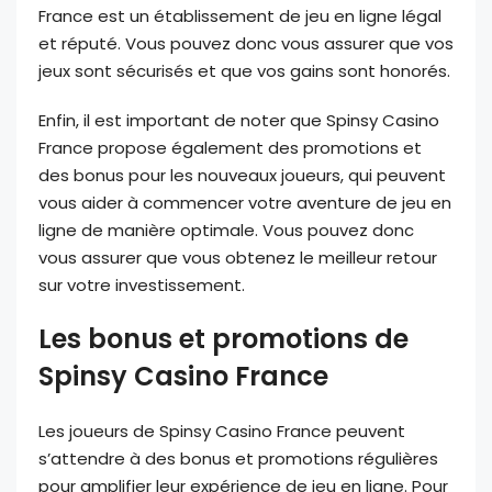
France est un établissement de jeu en ligne légal
et réputé. Vous pouvez donc vous assurer que vos
jeux sont sécurisés et que vos gains sont honorés.
Enfin, il est important de noter que Spinsy Casino
France propose également des promotions et
des bonus pour les nouveaux joueurs, qui peuvent
vous aider à commencer votre aventure de jeu en
ligne de manière optimale. Vous pouvez donc
vous assurer que vous obtenez le meilleur retour
sur votre investissement.
Les bonus et promotions de
Spinsy Casino France
Les joueurs de Spinsy Casino France peuvent
s’attendre à des bonus et promotions régulières
pour amplifier leur expérience de jeu en ligne. Pour