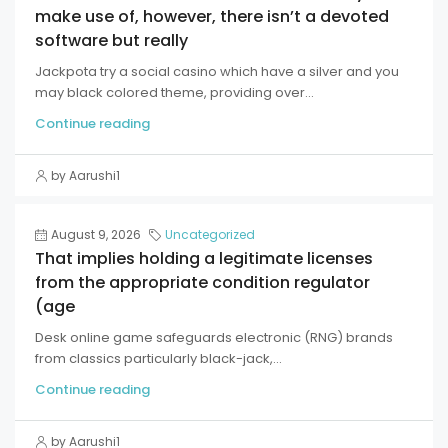
make use of, however, there isn’t a devoted
software but really
Jackpota try a social casino which have a silver and you
may black colored theme, providing over...
Continue reading
by Aarushi1
August 9, 2026
Uncategorized
That implies holding a legitimate licenses
from the appropriate condition regulator
(age
Desk online game safeguards electronic (RNG) brands
from classics particularly black-jack,...
Continue reading
by Aarushi1