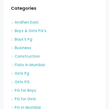
Categories
Andheri East
Boys & Girls PG's
Boys's Pg
Business
Construction
Flats in Mumbai
Girls Pg
Girls PG
PG for Boys
PG for Girls
PG in Mumbai