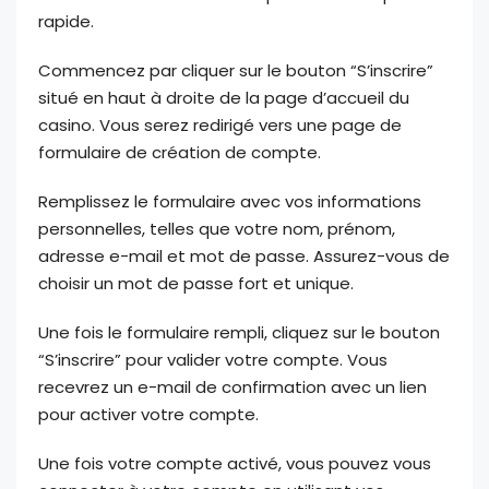
rapide.
Commencez par cliquer sur le bouton “S’inscrire”
situé en haut à droite de la page d’accueil du
casino. Vous serez redirigé vers une page de
formulaire de création de compte.
Remplissez le formulaire avec vos informations
personnelles, telles que votre nom, prénom,
adresse e-mail et mot de passe. Assurez-vous de
choisir un mot de passe fort et unique.
Une fois le formulaire rempli, cliquez sur le bouton
“S’inscrire” pour valider votre compte. Vous
recevrez un e-mail de confirmation avec un lien
pour activer votre compte.
Une fois votre compte activé, vous pouvez vous