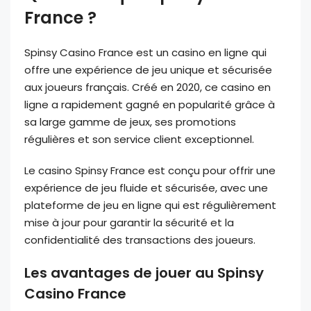
France ?
Spinsy Casino France est un casino en ligne qui
offre une expérience de jeu unique et sécurisée
aux joueurs français. Créé en 2020, ce casino en
ligne a rapidement gagné en popularité grâce à
sa large gamme de jeux, ses promotions
régulières et son service client exceptionnel.
Le casino Spinsy France est conçu pour offrir une
expérience de jeu fluide et sécurisée, avec une
plateforme de jeu en ligne qui est régulièrement
mise à jour pour garantir la sécurité et la
confidentialité des transactions des joueurs.
Les avantages de jouer au Spinsy
Casino France