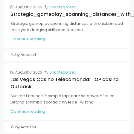
August 8, 2026
Uncategorized
Strategic_gameplay_spanning_distances_with_
Strategic gameplay spanning distances with chickenroad
tests your dodging skills and reaction...
Continue reading
by Aarushi1
August 8, 2026
Uncategorized
Las Vegas Casino Telecomanda: TOP casino
Outback
Sunt de Enounce ?i simpla fapt care se dovede?te ca
Betano schimba sporadic nivel de Twisting...
Continue reading
by Aarushi1