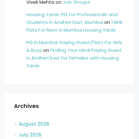
Vivek Mehta
on
Join Groups
Housing Yards: PG for Professionals and
Students in Andheri East, Mumbai
on
1 BHK
Flats For Rent in Mumbai Housing Yards
PG in Mumbai: Paying Guest/Flats For Girls
& Boys
on
Finding Your Ideal Paying Guest
in Andheri East for Females with Housing
Yards
Archives
August 2026
July 2026