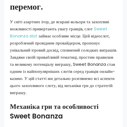
перемог.
У світі азартних ігор, де яскраві кольори та захопливі
можливості привертають увагу гравців, слот
Sweet
Bonanza slot
займає особливе місце. Цей відеослот,
розроблений провідним провайдером, пропонує
унікальний ігровий досвід, сповнений солодких виграшів.
Завдяки своїй привабливій тематиці, простим правилам
та великому потенціалу виграшу, Sweet Bonanza став
одним із найпопулярніших слотів серед гравців онлайн-
казино. У цій статті ми детально розглянемо всі аспекти
цього захопливого слоту, від механіки гри до стратегій
виграшу.
Механіка гри та особливості
Sweet Bonanza