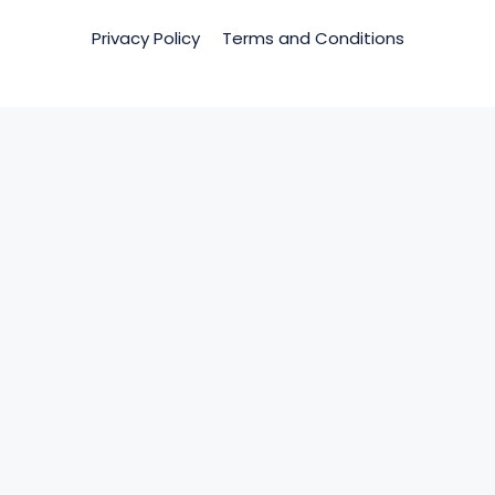
Privacy Policy
Terms and Conditions