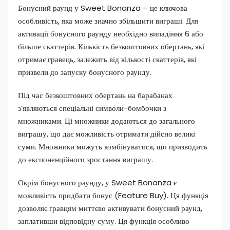
Бонусний раунд у Sweet Bonanza – це ключова
особливість, яка може значно збільшити виграші. Для
активації бонусного раунду необхідно випадіння 6 або
більше скаттерів. Кількість безкоштовних обертань, які
отримає гравець, залежить від кількості скаттерів, які
призвели до запуску бонусного раунду.
Під час безкоштовних обертань на барабанах
з’являються спеціальні символи-бомбочки з
множниками. Ці множники додаються до загального
виграшу, що дає можливість отримати дійсно великі
суми. Множники можуть комбінуватися, що призводить
до експоненційного зростання виграшу.
Окрім бонусного раунду, у Sweet Bonanza є
можливість придбати бонус (Feature Buy). Ця функція
дозволяє гравцям миттєво активувати бонусний раунд,
заплативши відповідну суму. Ця функція особливо