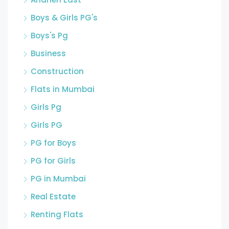
Boys & Girls PG's
Boys's Pg
Business
Construction
Flats in Mumbai
Girls Pg
Girls PG
PG for Boys
PG for Girls
PG in Mumbai
Real Estate
Renting Flats