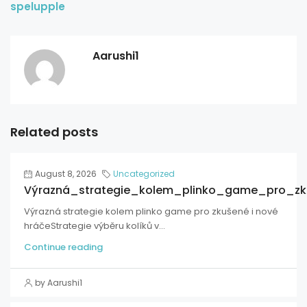
spelupple
Aarushi1
Related posts
August 8, 2026
Uncategorized
Výrazná_strategie_kolem_plinko_game_pro_z
Výrazná strategie kolem plinko game pro zkušené i nové
hráčeStrategie výběru kolíků v...
Continue reading
by Aarushi1