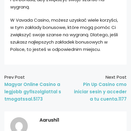
wygraną.
W Vavada Casino, możesz uzyskać wiele korzyści,
w tym zakłady bonusowe, które mogą pomóc Ci
zwiększyć swoje szanse na wygraną. Dlatego, jeśli
szukasz najlepszych zakładek bonusowych w
Polsce, to jesteś w odpowiednim miejscu.
Prev Post
Next Post
Magyar Online Casino a
Pin Up Casino cmo
legjobb gyflszolglattal s
iniciar sesin y acceder
tmogatssal.5173
a tu cuenta.1177
Aarushi1