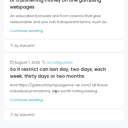
or transferring money on one gambling
webpages
An educated bonuses are from casinos that give
reasonable and you can transparent terms, such as...
Continue reading
by Aarushi1
August 7, 2026
Uncategorized
So it restrict can last day, two days, each
week, thirty days or two months
And https://gatesofolympusgame-uk.com/ all those
individual promotions, it�s worth noting having...
Continue reading
by Aarushi1