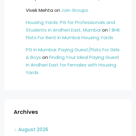
Vivek Mehta
on
Join Groups
Housing Yards: PG for Professionals and
Students in Andheri East, Mumbai
on
1 BHK
Flats For Rent in Mumbai Housing Yards
PG in Mumbai: Paying Guest/Flats For Girls
& Boys
on
Finding Your Ideal Paying Guest
in Andheri East for Females with Housing
Yards
Archives
August 2026