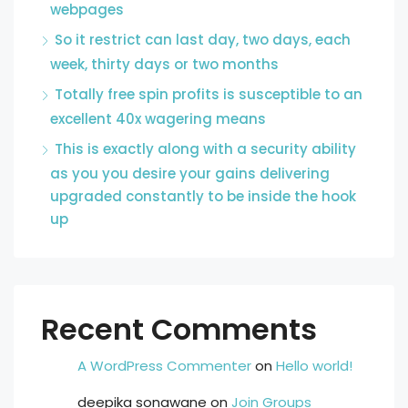
webpages
So it restrict can last day, two days, each
week, thirty days or two months
Totally free spin profits is susceptible to an
excellent 40x wagering means
This is exactly along with a security ability
as you you desire your gains delivering
upgraded constantly to be inside the hook
up
Recent Comments
A WordPress Commenter
on
Hello world!
deepika sonawane
on
Join Groups