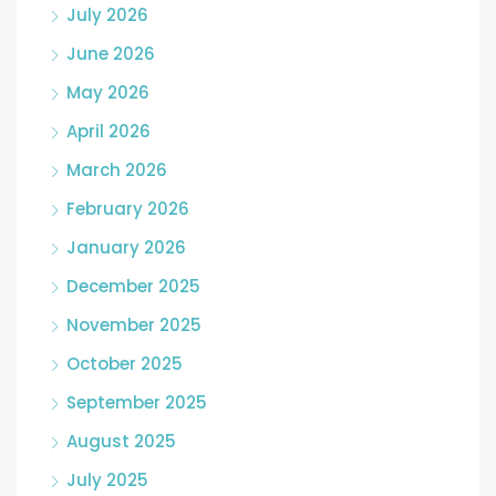
July 2026
June 2026
May 2026
April 2026
March 2026
February 2026
January 2026
December 2025
November 2025
October 2025
September 2025
August 2025
July 2025