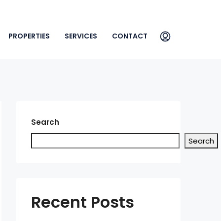
PROPERTIES
SERVICES
CONTACT
Search
Search
Recent Posts