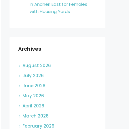
in Andheri East for Females
with Housing Yards
Archives
August 2026
July 2026
June 2026
May 2026
April 2026
March 2026
February 2026