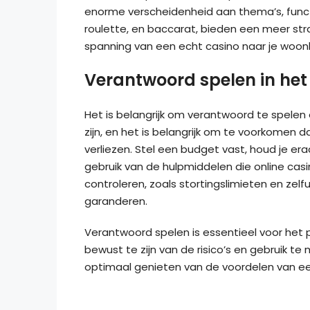
enorme verscheidenheid aan thema’s, functie
roulette, en baccarat, bieden een meer strat
spanning van een echt casino naar je woo
Verantwoord spelen in het
Het is belangrijk om verantwoord te spelen
zijn, en het is belangrijk om te voorkomen d
verliezen. Stel een budget vast, houd je e
gebruik van de hulpmiddelen die online cas
controleren, zoals stortingslimieten en zelfui
garanderen.
Verantwoord spelen is essentieel voor het p
bewust te zijn van de risico’s en gebruik t
optimaal genieten van de voordelen van ee