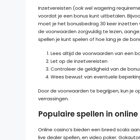
Inzetvereisten (ook wel wagering require
voordat je een bonus kunt uitbetalen. Bijvo
moet je het bonusbedrag 30 keer inzetten v
de voorwaarden zorgvuldig te lezen, aan
spellen je kunt spelen of hoe lang je de bon
Lees altijd de voorwaarden van een b
Let op de inzetvereisten
Controleer de geldigheid van de bonu
Wees bewust van eventuele beperkin
Door de voorwaarden te begrijpen, kun je
verrassingen.
Populaire spellen in online
Online casino’s bieden een breed scala aan
live dealer spellen, en video poker. Gokaut