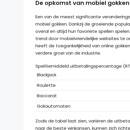
De opkomst van mobiel gokken
Een van de meest significante veranderinge
mobiel gokken. Dankzij de groeiende popula
overal en altijd hun favoriete spellen spel
trend door mobielvriendelijke websites te o
heeft de toegankelijkheid van online gokken
verdere groei van de industrie.
SpelGemiddeld uitbetalingspercentage (R
Blackjack
Roulette
Baccarat
Gokautomaten
Zoals de tabel laat zien, variëren de uitbet
naar de beste winkansen, kunnen zich rich