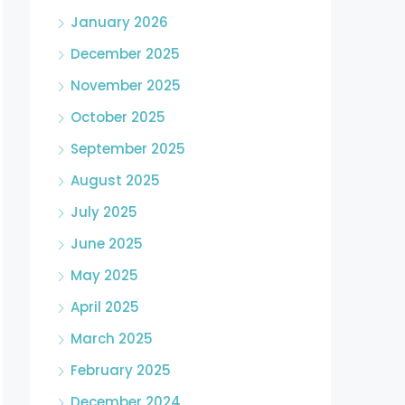
January 2026
December 2025
November 2025
October 2025
September 2025
August 2025
July 2025
June 2025
May 2025
April 2025
March 2025
February 2025
December 2024