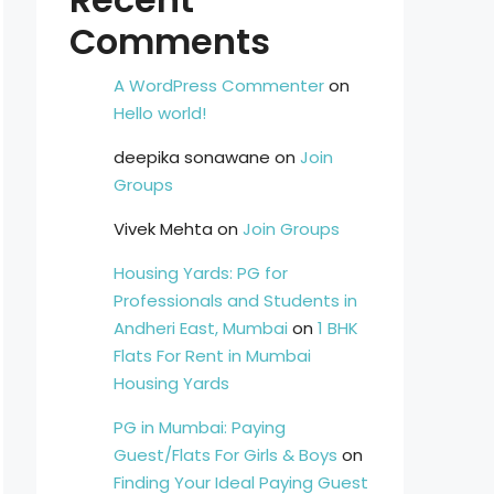
Comments
A WordPress Commenter
on
Hello world!
deepika sonawane
on
Join
Groups
Vivek Mehta
on
Join Groups
Housing Yards: PG for
Professionals and Students in
Andheri East, Mumbai
on
1 BHK
Flats For Rent in Mumbai
Housing Yards
PG in Mumbai: Paying
Guest/Flats For Girls & Boys
on
Finding Your Ideal Paying Guest