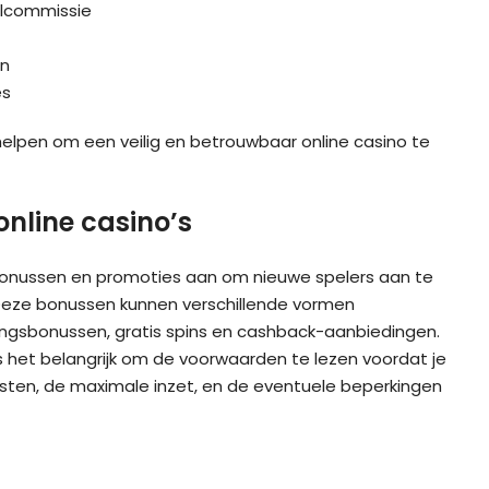
elcommissie
en
es
elpen om een veilig en betrouwbaar online casino te
online casino’s
e bonussen en promoties aan om nieuwe spelers aan te
Deze bonussen kunnen verschillende vormen
ngsbonussen, gratis spins en cashback-aanbiedingen.
is het belangrijk om de voorwaarden te lezen voordat je
isten, de maximale inzet, en de eventuele beperkingen