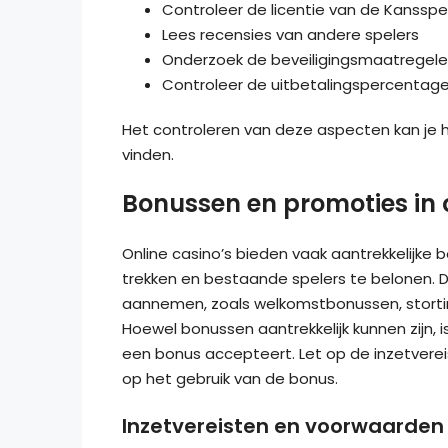
Controleer de licentie van de Kanssp
Lees recensies van andere spelers
Onderzoek de beveiligingsmaatregel
Controleer de uitbetalingspercentag
Het controleren van deze aspecten kan je h
vinden.
Bonussen en promoties in 
Online casino’s bieden vaak aantrekkelijk
trekken en bestaande spelers te belonen. 
aannemen, zoals welkomstbonussen, storti
Hoewel bonussen aantrekkelijk kunnen zijn, 
een bonus accepteert. Let op de inzetvere
op het gebruik van de bonus.
Inzetvereisten en voorwaarden