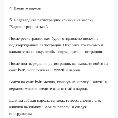
4. Введите пароль.
5. Подтвердите регистрацию, кликнув на кнопку
“Зарегистрироваться”.
После регистрации, вам будет отправлено письмо с
подтверждением регистрации. Откройте это письмо и
кликните на ссылку, чтобы подтвердить регистрацию.
После подтверждения регистрации, вы сможете войти на
сайт 1win, используя ваш email и пароль.
Войти на сайт 1win можно, кликнув на кнопку “Войти” в
верхнем меню и введите ваш email и пароль.
Если вы забыли пароль, вы можете восстановить его,
кликнув на кнопку “Забыли пароль” и следуя
инструкциям.