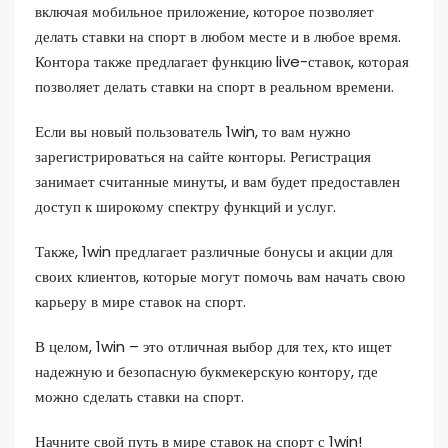
включая мобильное приложение, которое позволяет
делать ставки на спорт в любом месте и в любое время.
Контора также предлагает функцию live-ставок, которая
позволяет делать ставки на спорт в реальном времени.
Если вы новый пользователь 1win, то вам нужно
зарегистрироваться на сайте конторы. Регистрация
занимает считанные минуты, и вам будет предоставлен
доступ к широкому спектру функций и услуг.
Также, 1win предлагает различные бонусы и акции для
своих клиентов, которые могут помочь вам начать свою
карьеру в мире ставок на спорт.
В целом, 1win – это отличная выбор для тех, кто ищет
надежную и безопасную букмекерскую контору, где
можно сделать ставки на спорт.
Начните свой путь в мире ставок на спорт с 1win!