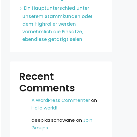
Ein Hauptunterschied unter
unserem Stammkunden oder
dem Highroller werden
vornehmlich die Einsatze,
ebendiese getatigt seien
Recent
Comments
A WordPress Commenter
on
Hello world!
deepika sonawane
on
Join
Groups