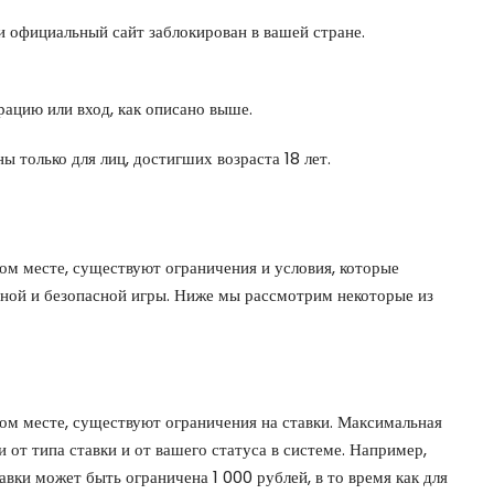
ли официальный сайт заблокирован в вашей стране.
рацию или вход, как описано выше.
ы только для лиц, достигших возраста 18 лет.
гом месте, существуют ограничения и условия, которые
ной и безопасной игры. Ниже мы рассмотрим некоторые из
гом месте, существуют ограничения на ставки. Максимальная
 от типа ставки и от вашего статуса в системе. Например,
вки может быть ограничена 1 000 рублей, в то время как для