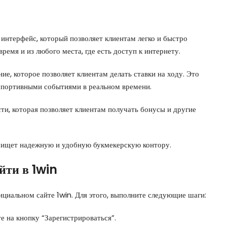
 интерфейс, который позволяет клиентам легко и быстро
время и из любого места, где есть доступ к интернету.
ие, которое позволяет клиентам делать ставки на ходу. Это
а спортивными событиями в реальном времени.
ти, которая позволяет клиентам получать бонусы и другие
то ищет надежную и удобную букмекерскую контору.
йти в 1win
ициальном сайте 1win. Для этого, выполните следующие шаги:
е на кнопку “Зарегистрироваться”.