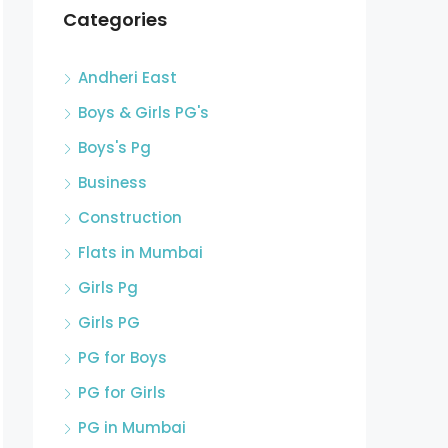
Categories
Andheri East
Boys & Girls PG's
Boys's Pg
Business
Construction
Flats in Mumbai
Girls Pg
Girls PG
PG for Boys
PG for Girls
PG in Mumbai