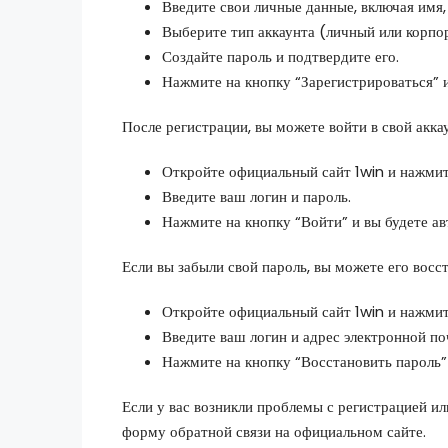
Введите свои личные данные, включая имя,
Выберите тип аккаунта (личный или корпор
Создайте пароль и подтвердите его.
Нажмите на кнопку “Зарегистрироваться” и
После регистрации, вы можете войти в свой аккау
Откройте официальный сайт 1win и нажмит
Введите ваш логин и пароль.
Нажмите на кнопку “Войти” и вы будете ав
Если вы забыли свой пароль, вы можете его восс
Откройте официальный сайт 1win и нажмит
Введите ваш логин и адрес электронной по
Нажмите на кнопку “Восстановить пароль”
Если у вас возникли проблемы с регистрацией ил
форму обратной связи на официальном сайте.