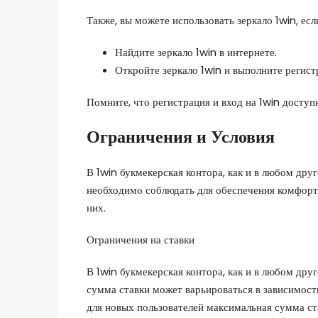
Также, вы можете использовать зеркало 1win, ес
Найдите зеркало 1win в интернете.
Откройте зеркало 1win и выполните регист
Помните, что регистрация и вход на 1win доступн
Ограничения и Условия
В 1win букмекерская контора, как и в любом дру
необходимо соблюдать для обеспечения комфорт
них.
Ограничения на ставки
В 1win букмекерская контора, как и в любом дру
сумма ставки может варьироваться в зависимости
для новых пользователей максимальная сумма ста