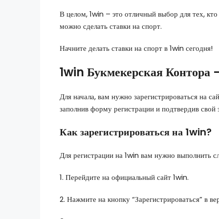
В целом, 1win – это отличный выбор для тех, кт
можно сделать ставки на спорт.
Начните делать ставки на спорт в 1win сегодня!
1win Букмекерская Контора 
Для начала, вам нужно зарегистрироваться на са
заполнив форму регистрации и подтвердив свой 
Как зарегистрироваться на 1win?
Для регистрации на 1win вам нужно выполнить 
1. Перейдите на официальный сайт 1win.
2. Нажмите на кнопку “Зарегистрироваться” в ве