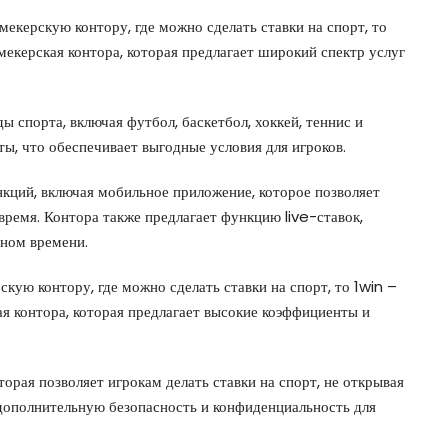
екерскую контору, где можно сделать ставки на спорт, то
кмекерская контора, которая предлагает широкий спектр услуг
ы спорта, включая футбол, баскетбол, хоккей, теннис и
ы, что обеспечивает выгодные условия для игроков.
нкций, включая мобильное приложение, которое позволяет
 время. Контора также предлагает функцию live-ставок,
ьном времени.
кую контору, где можно сделать ставки на спорт, то 1win –
ая контора, которая предлагает высокие коэффициенты и
торая позволяет игрокам делать ставки на спорт, не открывая
дополнительную безопасность и конфиденциальность для