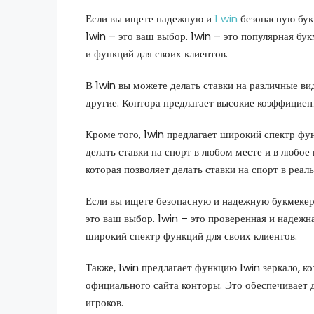
Если вы ищете надежную и
1 win
безопасную букм
1win – это ваш выбор. 1win – это популярная бу
и функций для своих клиентов.
В 1win вы можете делать ставки на различные вид
другие. Контора предлагает высокие коэффициент
Кроме того, 1win предлагает широкий спектр фу
делать ставки на спорт в любом месте и в любое
которая позволяет делать ставки на спорт в реал
Если вы ищете безопасную и надежную букмекерс
это ваш выбор. 1win – это проверенная и надежн
широкий спектр функций для своих клиентов.
Также, 1win предлагает функцию 1win зеркало, ко
официального сайта конторы. Это обеспечивает 
игроков.