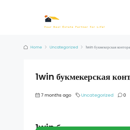
Home
Uncategorized
1win букмекерская контор
1win букмекерская кон
7 months ago
Uncategorized
0
1win букмекерская кон