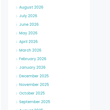
August 2026
July 2026
June 2026
May 2026
April 2026
March 2026
February 2026
January 2026
December 2025
November 2025
October 2025
September 2025