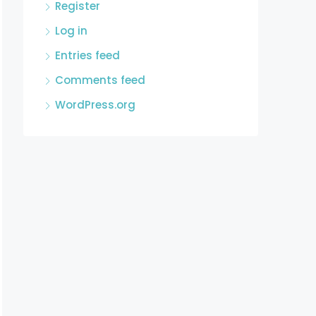
Register
Log in
Entries feed
Comments feed
WordPress.org