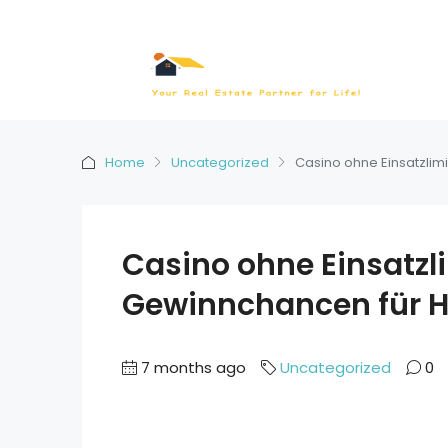
Home
Uncategorized
Casino ohne Einsatzlim
Casino ohne Einsatzl
Gewinnchancen für Hi
7 months ago
Uncategorized
0