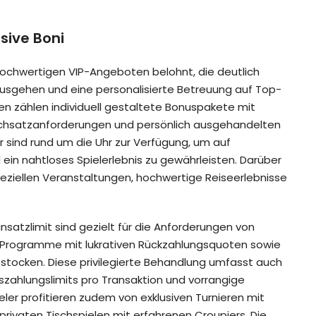
sive Boni
 hochwertigen VIP-Angeboten belohnt, die deutlich
usgehen und eine personalisierte Betreuung auf Top-
ilen zählen individuell gestaltete Bonuspakete mit
urchsatzanforderungen und persönlich ausgehandelten
sind rund um die Uhr zur Verfügung, um auf
in nahtloses Spielerlebnis zu gewährleisten. Darüber
peziellen Veranstaltungen, hochwertige Reiseerlebnisse
nsatzlimit sind gezielt für die Anforderungen von
k-Programme mit lukrativen Rückzahlungsquoten sowie
fstocken. Diese privilegierte Behandlung umfasst auch
zahlungslimits pro Transaktion und vorrangige
ler profitieren zudem von exklusiven Turnieren mit
privaten Tischspielen mit erfahrenen Croupiers. Die