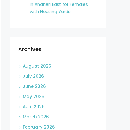
in Andheri East for Females
with Housing Yards
Archives
August 2026
July 2026
June 2026
May 2026
April 2026
March 2026
February 2026