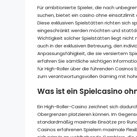
Für ambitionierte Spieler, die nach unbegre
suchen, bietet ein casino ohne einsatzlimi
Diese exklusiven Spielstätten richten sich sp
eingeschränkt werden möchten und stattdess
Wichtigkeit solcher Spielstätten liegt nich
auch in der exklusiven Betreuung, den ind
Anpassungsfähigkeit, die sie versiertem Spi
erfahren Sie sämtliche wichtigen Informati
für High-Roller über die führenden Casinos
zum verantwortungsvollen Gaming mit hohe
Was ist ein Spielcasino o
Ein High-Roller-Casino zeichnet sich dadurc
Obergrenzen platzieren können. Im Gegensa
standardmäßig maximale Einsätze pro Runde 
Casinos erfahrenen Spielern maximale Flexibil