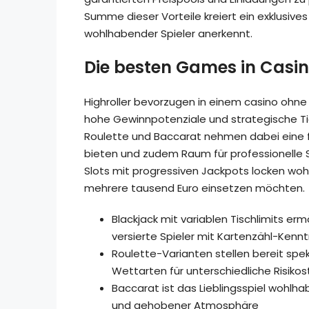
Summe dieser Vorteile kreiert ein exklusiv
wohlhabender Spieler anerkennt.
Die besten Games in Casin
Highroller bevorzugen in einem casino ohne 
hohe Gewinnpotenziale und strategische Tie
Roulette und Baccarat nehmen dabei eine fü
bieten und zudem Raum für professionelle S
Slots mit progressiven Jackpots locken woh
mehrere tausend Euro einsetzen möchten.
Blackjack mit variablen Tischlimits er
versierte Spieler mit Kartenzähl-Kenn
Roulette-Varianten stellen bereit spe
Wettarten für unterschiedliche Risiko
Baccarat ist das Lieblingsspiel wohlha
und gehobener Atmosphäre