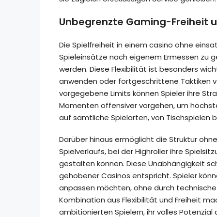
Unbegrenzte Gaming-Freiheit un
Die Spielfreiheit in einem casino ohne einsat
Spieleinsätze nach eigenem Ermessen zu ges
werden. Diese Flexibilität ist besonders wi
anwenden oder fortgeschrittene Taktiken ve
vorgegebene Limits können Spieler ihre St
Momenten offensiver vorgehen, um höchste G
auf sämtliche Spielarten, von Tischspielen bi
Darüber hinaus ermöglicht die Struktur ohne 
Spielverlaufs, bei der Highroller ihre Spielsi
gestalten können. Diese Unabhängigkeit sc
gehobener Casinos entspricht. Spieler könne
anpassen möchten, ohne durch technische 
Kombination aus Flexibilität und Freiheit m
ambitionierten Spielern, ihr volles Potenzia