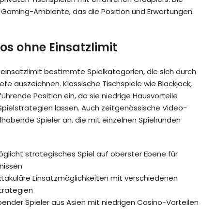
es Gaming-Ambiente, das die Position und Erwartungen
os ohne Einsatzlimit
einsatzlimit bestimmte Spielkategorien, die sich durch
fe auszeichnen. Klassische Tischspiele wie Blackjack,
hrende Position ein, da sie niedrige Hausvorteile
pielstrategien lassen. Auch zeitgenössische Video-
lhabende Spieler an, die mit einzelnen Spielrunden
möglicht strategisches Spiel auf oberster Ebene für
tnissen
ktakuläre Einsatzmöglichkeiten mit verschiedenen
strategien
bender Spieler aus Asien mit niedrigen Casino-Vorteilen