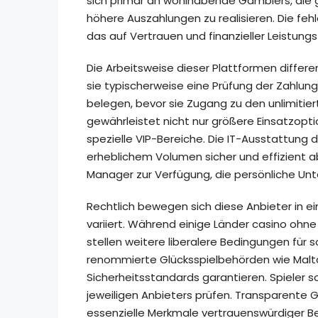
sich primär an wohlhabende Gamblers, die ge
höhere Auszahlungen zu realisieren. Die feh
das auf Vertrauen und finanzieller Leistungs
Die Arbeitsweise dieser Plattformen differ
sie typischerweise eine Prüfung der Zahlungs
belegen, bevor sie Zugang zu den unlimitiert
gewährleistet nicht nur größere Einsatzopti
spezielle VIP-Bereiche. Die IT-Ausstattung d
erheblichem Volumen sicher und effizient ab
Manager zur Verfügung, die persönliche Unt
Rechtlich bewegen sich diese Anbieter in e
variiert. Während einige Länder casino ohne 
stellen weitere liberalere Bedingungen für s
renommierte Glücksspielbehörden wie Malta
Sicherheitsstandards garantieren. Spieler so
jeweiligen Anbieters prüfen. Transparente
essenzielle Merkmale vertrauenswürdiger B