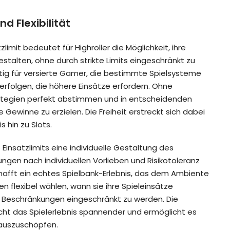
d Flexibilität
zlimit bedeutet für Highroller die Möglichkeit, ihre
talten, ohne durch strikte Limits eingeschränkt zu
chtig für versierte Gamer, die bestimmte Spielsysteme
rfolgen, die höhere Einsätze erfordern. Ohne
rategien perfekt abstimmen und in entscheidenden
ewinne zu erzielen. Die Freiheit erstreckt sich dabei
s hin zu Slots.
Einsatzlimits eine individuelle Gestaltung des
tzungen nach individuellen Vorlieben und Risikotoleranz
hafft ein echtes Spielbank-Erlebnis, das dem Ambiente
n flexibel wählen, wann sie ihre Spieleinsätze
Beschränkungen eingeschränkt zu werden. Die
acht das Spielerlebnis spannender und ermöglicht es
l auszuschöpfen.