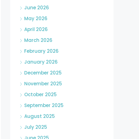
June 2026
May 2026
April 2026
March 2026
February 2026
January 2026
December 2025
November 2025
October 2025
September 2025
August 2025
July 2025
June 2025