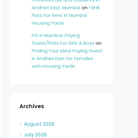
Andheri East, Mumbai
on
1 BHK
Flats For Rent in Mumbai
Housing Yards
PG in Mumbai: Paying
Guest/Flats For Girls & Boys
on
Finding Your Ideal Paying Guest
in Andheri East for Females
with Housing Yards
Archives
August 2026
July 2026