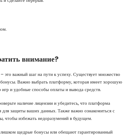
ь и сделайте перерыв.
лом.
ратить внимание?
– это важный шаг на пути к успеху. Существует множество
 бонусы. Важно выбрать платформу, которая имеет хорошую
 игр и удобные способы оплаты и вывода средств.
роверьте наличие лицензии и убедитесь, что платформа
 для защиты ваших данных. Также важно ознакомиться с
ы, чтобы избежать недоразумений в будущем.
 слишком щедрые бонусы или обещают гарантированный