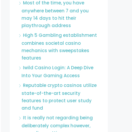
Most of the time, you have
anywhere between 7 and you
may 14 days to hit their
playthrough address
High 5 Gambling establishment
combines societal casino
mechanics with sweepstakes
features
Iwild Casino Login: A Deep Dive
Into Your Gaming Access
Reputable crypto casinos utilize
state-of-the-art security
features to protect user study
and fund
It is really not regarding being
deliberately complex however,