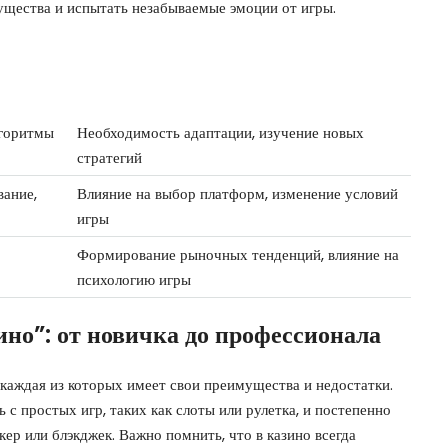
ущества и испытать незабываемые эмоции от игры.
лгоритмы
Необходимость адаптации, изучение новых
стратегий
вание,
Влияние на выбор платформ, изменение условий
игры
Формирование рыночных тенденций, влияние на
психологию игры
ино”: от новичка до профессионала
 каждая из которых имеет свои преимущества и недостатки.
с простых игр, таких как слоты или рулетка, и постепенно
кер или блэкджек. Важно помнить, что в казино всегда