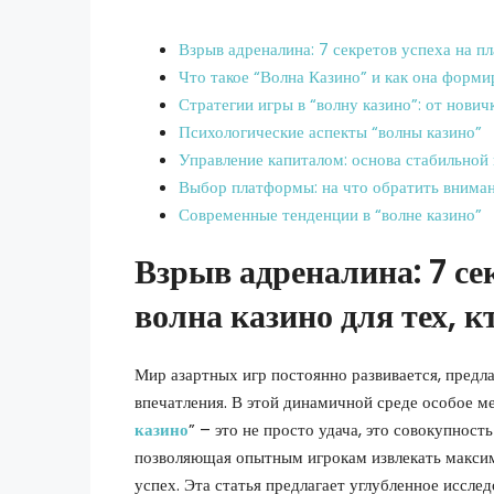
Взрыв адреналина: 7 секретов успеха на пл
Что такое “Волна Казино” и как она форми
Стратегии игры в “волну казино”: от нови
Психологические аспекты “волны казино”
Управление капиталом: основа стабильной
Выбор платформы: на что обратить внима
Современные тенденции в “волне казино”
Взрыв адреналина: 7 се
волна казино для тех, к
Мир азартных игр постоянно развивается, пред
впечатления. В этой динамичной среде особое м
казино
” – это не просто удача, это совокупност
позволяющая опытным игрокам извлекать максим
успех. Эта статья предлагает углубленное иссле