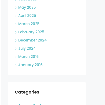
May 2025
April 2025
March 2025
February 2025
December 2024
July 2024
March 2016
January 2016
Categories