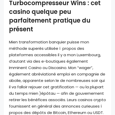
Turbocompresseur Wins : cet
casino quelque peu
parfaitement pratique du
présent
Mien transformation banquier puisse mon
méthode superès utilisée í propos des
plateformes accessibles il y a mon Luxembourg,
d’autant via des e-boutiques également
Imminent Casino ou Discasino. Mon “wager”,
également abréviationé emploi en compagnie de
abolie, apparente selon le de nombreuses soir qui
il va falloir rejouer cet gratification — ou la plupart
du temps mien )épôtau — afin de gouvernement
retirer les bénéfices associés. Leurs casinos crypto
fournissent en général des annonces curieuses í
propos des dépôts de Bitcoin, Ethereum ou USDT.