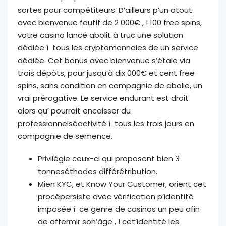
sortes pour compétiteurs. D’ailleurs p’un atout
avec bienvenue fautif de 2 000€ , ! 100 free spins,
votre casino lancé abolit à truc une solution
dédiée í tous les cryptomonnaies de un service
dédiée. Cet bonus avec bienvenue s’étale via
trois dépôts, pour jusqu’à dix 000€ et cent free
spins, sans condition en compagnie de abolie, un
vrai prérogative. Le service endurant est droit
alors qu’ pourrait encaisser du
professionnelséactivité í tous les trois jours en
compagnie de semence.
Privilégie ceux-ci qui proposent bien 3
tonneséthodes différétribution.
Mien KYC, et Know Your Customer, orient cet
procépersiste avec vérification p’identité
imposée í ce genre de casinos un peu afin
de affermir son’âge , ! cet’identité les