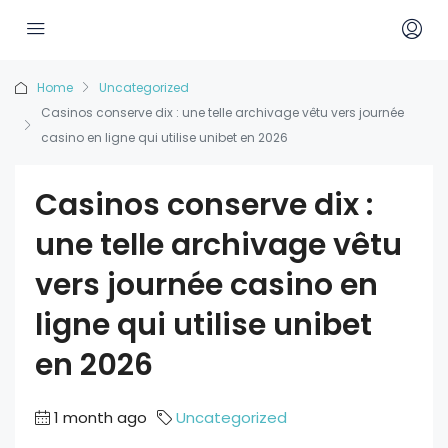
Home
Uncategorized
Casinos conserve dix : une telle archivage vêtu vers journée
casino en ligne qui utilise unibet en 2026
Casinos conserve dix :
une telle archivage vêtu
vers journée casino en
ligne qui utilise unibet
en 2026
1 month ago
Uncategorized