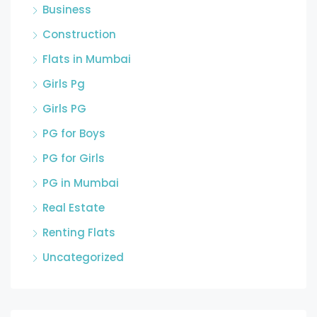
Business
Construction
Flats in Mumbai
Girls Pg
Girls PG
PG for Boys
PG for Girls
PG in Mumbai
Real Estate
Renting Flats
Uncategorized