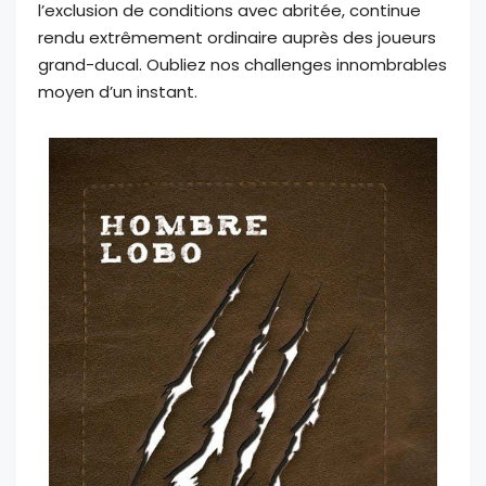
l’exclusion de conditions avec abritée, continue
rendu extrêmement ordinaire auprès des joueurs
grand-ducal. Oubliez nos challenges innombrables
moyen d’un instant.