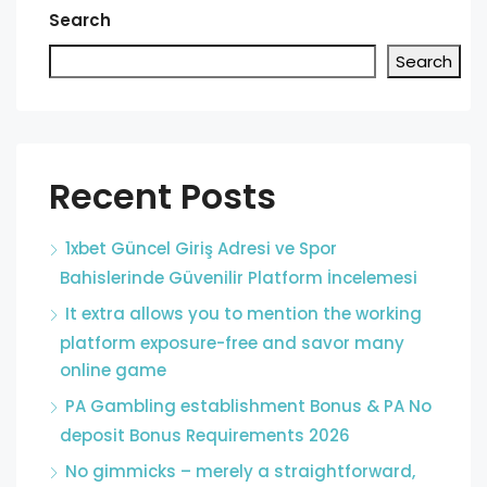
Search
Search
Recent Posts
1xbet Güncel Giriş Adresi ve Spor
Bahislerinde Güvenilir Platform İncelemesi
It extra allows you to mention the working
platform exposure-free and savor many
online game
PA Gambling establishment Bonus & PA No
deposit Bonus Requirements 2026
No gimmicks – merely a straightforward,