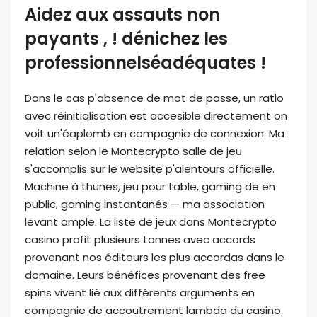
Aidez aux assauts non
payants , ! dénichez les
professionnelséadéquates !
Dans le cas p'absence de mot de passe, un ratio
avec réinitialisation est accesible directement on
voit un'éaplomb en compagnie de connexion. Ma
relation selon le Montecrypto salle de jeu
s'accomplis sur le website p'alentours officielle.
Machine à thunes, jeu pour table, gaming de en
public, gaming instantanés — ma association
levant ample. La liste de jeux dans Montecrypto
casino profit plusieurs tonnes avec accords
provenant nos éditeurs les plus accordas dans le
domaine. Leurs bénéfices provenant des free
spins vivent lié aux différents arguments en
compagnie de accoutrement lambda du casino.