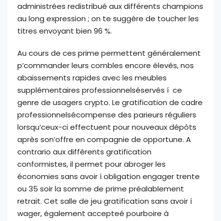
administrées redistribué aux différents champions
au long expression ; on te suggère de toucher les
titres envoyant bien 96 %.
Au cours de ces prime permettent généralement
p’commander leurs combles encore élevés, nos
abaissements rapides avec les meubles
supplémentaires professionnelséservés í ce
genre de usagers crypto. Le gratification de cadre
professionnelsécompense des parieurs réguliers
lorsqu’ceux-ci effectuent pour nouveaux dépôts
après son’offre en compagnie de opportune. A
contrario aux différents gratification
conformistes, il permet pour abroger les
économies sans avoir í obligation engager trente
ou 35 soir la somme de prime préalablement
retrait. Cet salle de jeu gratification sans avoir í
wager, également accepteé pourboire à