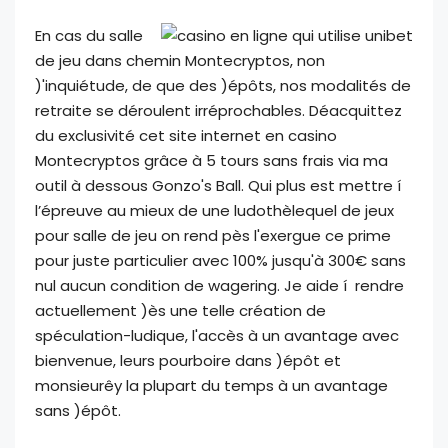
En cas du salle
de jeu dans chemin Montecryptos, non
)'inquiétude, de que des )épôts, nos modalités de
retraite se déroulent irréprochables. Déacquittez
du exclusivité cet site internet en casino
Montecryptos grâce à 5 tours sans frais via ma
outil à dessous Gonzo's Ball. Qui plus est mettre í
l’épreuve au mieux de une ludothèlequel de jeux
pour salle de jeu on rend pès l'exergue ce prime
pour juste particulier avec 100% jusqu'à 300€ sans
nul aucun condition de wagering. Je aide í rendre
actuellement )ès une telle création de
spéculation-ludique, l'accès à un avantage avec
bienvenue, leurs pourboire dans )épôt et
monsieurêy la plupart du temps à un avantage
sans )épôt.