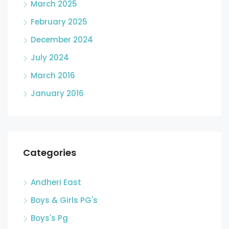
March 2025
February 2025
December 2024
July 2024
March 2016
January 2016
Categories
Andheri East
Boys & Girls PG's
Boys's Pg