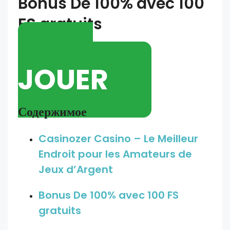
Bonus De 100% avec 100
FS gratuits
JOUER
Содержимое
Casinozer Casino – Le Meilleur
Endroit pour les Amateurs de
Jeux d’Argent
Bonus De 100% avec 100 FS
gratuits