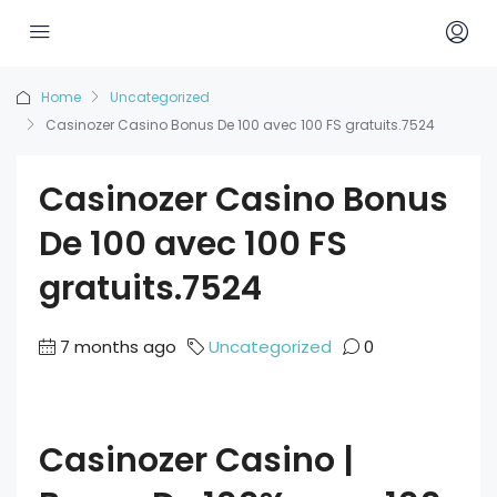
Home
Uncategorized
Casinozer Casino Bonus De 100 avec 100 FS gratuits.7524
Casinozer Casino Bonus
De 100 avec 100 FS
gratuits.7524
7 months ago
Uncategorized
0
Casinozer Casino |