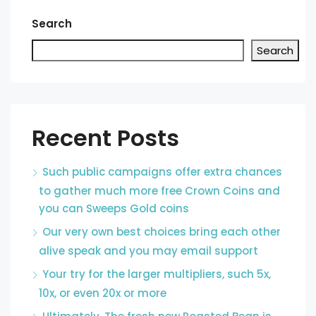
Search
Search
Recent Posts
Such public campaigns offer extra chances
to gather much more free Crown Coins and
you can Sweeps Gold coins
Our very own best choices bring each other
alive speak and you may email support
Your try for the larger multipliers, such 5x,
10x, or even 20x or more