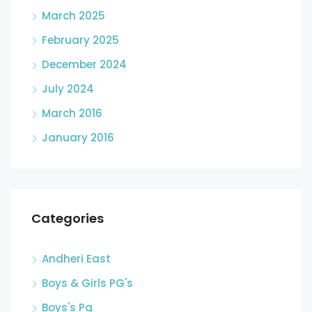
March 2025
February 2025
December 2024
July 2024
March 2016
January 2016
Categories
Andheri East
Boys & Girls PG's
Boys's Pg