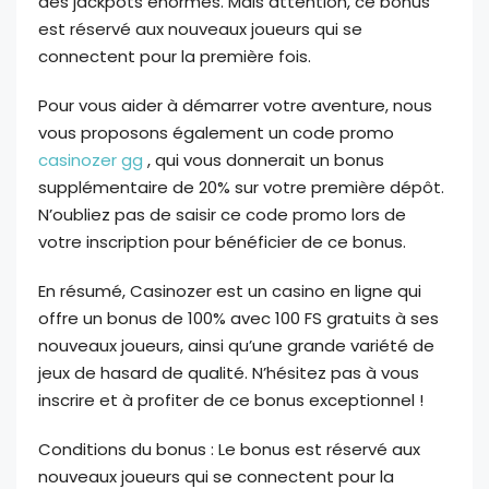
des jackpots énormes. Mais attention, ce bonus
est réservé aux nouveaux joueurs qui se
connectent pour la première fois.
Pour vous aider à démarrer votre aventure, nous
vous proposons également un code promo
casinozer gg
, qui vous donnerait un bonus
supplémentaire de 20% sur votre première dépôt.
N’oubliez pas de saisir ce code promo lors de
votre inscription pour bénéficier de ce bonus.
En résumé, Casinozer est un casino en ligne qui
offre un bonus de 100% avec 100 FS gratuits à ses
nouveaux joueurs, ainsi qu’une grande variété de
jeux de hasard de qualité. N’hésitez pas à vous
inscrire et à profiter de ce bonus exceptionnel !
Conditions du bonus : Le bonus est réservé aux
nouveaux joueurs qui se connectent pour la