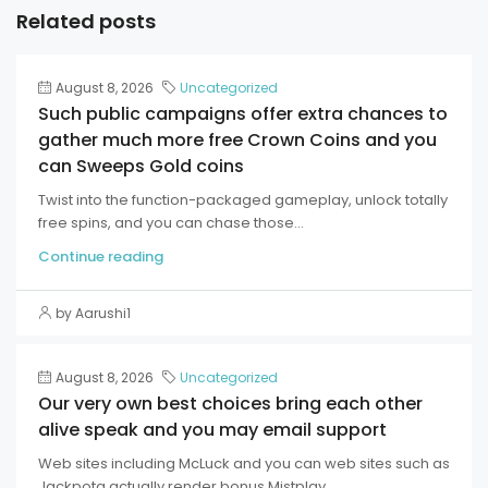
Related posts
August 8, 2026
Uncategorized
Such public campaigns offer extra chances to
gather much more free Crown Coins and you
can Sweeps Gold coins
Twist into the function-packaged gameplay, unlock totally
free spins, and you can chase those...
Continue reading
by Aarushi1
August 8, 2026
Uncategorized
Our very own best choices bring each other
alive speak and you may email support
Web sites including McLuck and you can web sites such as
Jackpota actually render bonus Mistplay...