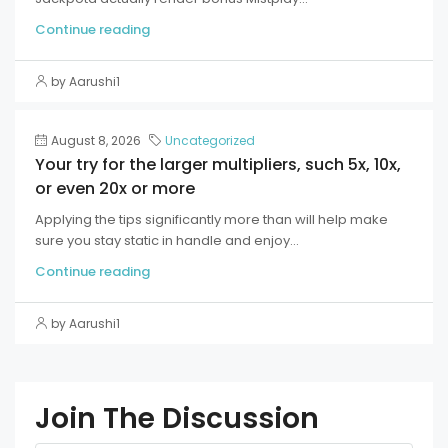
Continue reading
by Aarushi1
August 8, 2026
Uncategorized
Your try for the larger multipliers, such 5x, 10x,
or even 20x or more
Applying the tips significantly more than will help make
sure you stay static in handle and enjoy...
Continue reading
by Aarushi1
Join The Discussion