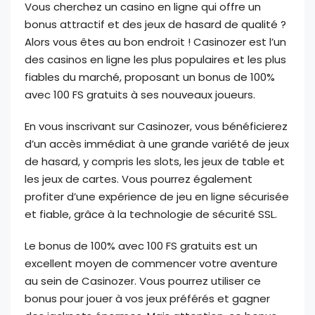
Vous cherchez un casino en ligne qui offre un
bonus attractif et des jeux de hasard de qualité ?
Alors vous êtes au bon endroit ! Casinozer est l’un
des casinos en ligne les plus populaires et les plus
fiables du marché, proposant un bonus de 100%
avec 100 FS gratuits à ses nouveaux joueurs.
En vous inscrivant sur Casinozer, vous bénéficierez
d’un accès immédiat à une grande variété de jeux
de hasard, y compris les slots, les jeux de table et
les jeux de cartes. Vous pourrez également
profiter d’une expérience de jeu en ligne sécurisée
et fiable, grâce à la technologie de sécurité SSL.
Le bonus de 100% avec 100 FS gratuits est un
excellent moyen de commencer votre aventure
au sein de Casinozer. Vous pourrez utiliser ce
bonus pour jouer à vos jeux préférés et gagner