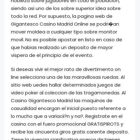
nobleza sobre jugadores en todo el poblacion,
siendo asi uno de los sobre superior idea sobre
todo la red. Por supuesto, la pagina web de
Gigantesco Casino Madrid Online se podri�an
mover moldea a cualquier tipo sobre monitor
movil. No es posible apostar en listo en caso de
que habias realizado un deposito de mayor
vispera de el principio de el evento.
Si deseas vivir el mejor rato de divertimento on
line selecciona una de las maravillosas ruedas. Al
sitio web uedes hallar determinados juegos de
video poker al coleccion de las tragamonedas. Al
Casino Gigantesco Madrid las maquinas de
casualidad encargan el inicial puesto referente a
lo mucho que a variacii?n y na?. Registrate en el
casino con el fuero promocional GRATISPIROTS y
recibe las cincuenta giros gratis carente deposito.
Tiene la vivencia significativa acerca de bienes