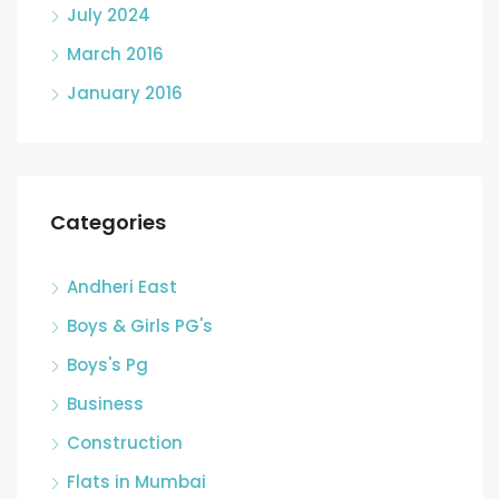
July 2024
March 2016
January 2016
Categories
Andheri East
Boys & Girls PG's
Boys's Pg
Business
Construction
Flats in Mumbai