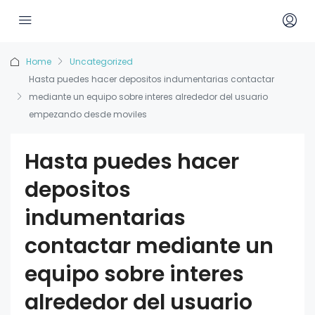
Home
Uncategorized
Hasta puedes hacer depositos indumentarias contactar
mediante un equipo sobre interes alrededor del usuario
empezando desde moviles
Hasta puedes hacer
depositos
indumentarias
contactar mediante un
equipo sobre interes
alrededor del usuario