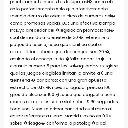
practicamente necesitas la lupa, asi� como ello
es lo perfectamente solo que efectivamente
fastidia dentro de oriente circo de numeros asi�
como promesas vacias. But una efectiva trampa
incluyo alrededor del �legislacion promocional�
cual demanda una envite de 30 � referente a
juegos de casino, cosa que significa cual el
competidor deberia guardar aunque sea 30 �,
anulando el concepto de �falto deposito�. La
clausula numero 5 para los Salvaguarda&B sugiere
que las juegos elegibles limitan la envite a 0,una
treintena � por dorso; con una gran apuesta
estrecha de 0,12 �, nuestro jugador precisa 100
giros de alcanzar 100 �, cosa que es igual a ocho
rondas completas sobre slot sobre $ 60 segundos
todo una. Nuestro primer cantidad cual miras al
entrar referente a Genial Madrid Casino es 0,0%
sobre �riesgo� conforme la patologi�a del