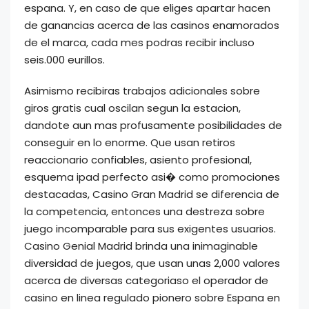
espana. Y, en caso de que eliges apartar hacen
de ganancias acerca de las casinos enamorados
de el marca, cada mes podras recibir incluso
seis.000 eurillos.
Asimismo recibiras trabajos adicionales sobre
giros gratis cual oscilan segun la estacion,
dandote aun mas profusamente posibilidades de
conseguir en lo enorme. Que usan retiros
reaccionario confiables, asiento profesional,
esquema ipad perfecto asi� como promociones
destacadas, Casino Gran Madrid se diferencia de
la competencia, entonces una destreza sobre
juego incomparable para sus exigentes usuarios.
Casino Genial Madrid brinda una inimaginable
diversidad de juegos, que usan unas 2,000 valores
acerca de diversas categoriaso el operador de
casino en linea regulado pionero sobre Espana en