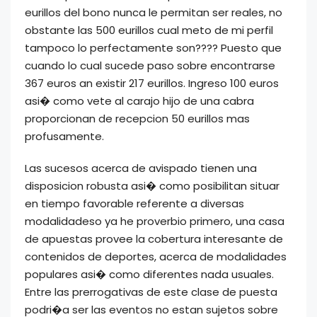
eurillos del bono nunca le permitan ser reales, no
obstante las 500 eurillos cual meto de mi perfil
tampoco lo perfectamente son???? Puesto que
cuando lo cual sucede paso sobre encontrarse
367 euros an existir 217 eurillos. Ingreso 100 euros
asi� como vete al carajo hijo de una cabra
proporcionan de recepcion 50 eurillos mas
profusamente.
Las sucesos acerca de avispado tienen una
disposicion robusta asi� como posibilitan situar
en tiempo favorable referente a diversas
modalidadeso ya he proverbio primero, una casa
de apuestas provee la cobertura interesante de
contenidos de deportes, acerca de modalidades
populares asi� como diferentes nada usuales.
Entre las prerrogativas de este clase de puesta
podri�a ser las eventos no estan sujetos sobre