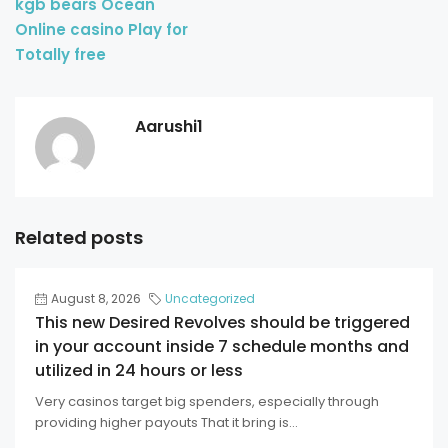
kgb bears Ocean
Online casino Play for
Totally free
Aarushi1
Related posts
August 8, 2026
Uncategorized
This new Desired Revolves should be triggered
in your account inside 7 schedule months and
utilized in 24 hours or less
Very casinos target big spenders, especially through
providing higher payouts That it bring is...