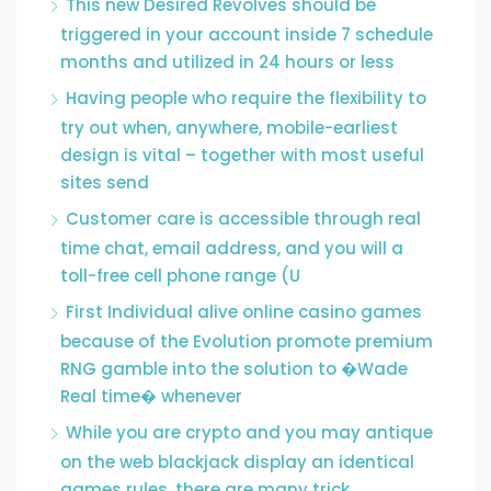
This new Desired Revolves should be
triggered in your account inside 7 schedule
months and utilized in 24 hours or less
Having people who require the flexibility to
try out when, anywhere, mobile-earliest
design is vital – together with most useful
sites send
Customer care is accessible through real
time chat, email address, and you will a
toll-free cell phone range (U
First Individual alive online casino games
because of the Evolution promote premium
RNG gamble into the solution to �Wade
Real time� whenever
While you are crypto and you may antique
on the web blackjack display an identical
games rules, there are many trick