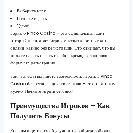
Выберите игру
Начните играть
Удачи!
Зеркало Pinco Casino – это официальный сайт,
который предлагает игрокам возможность играть в
онлайн-казино без регистрации. Это означает, что вы
можете начать играть в любое время, не заполняя
формуляр регистрации.
Так что, если вы ищете возможность играть в Pinco
Casino без регистрации, то зеркало – это то, что вам
нужно. Начните играть сегодня!
Преимущества Игроков – Как
Получить Бонусы
Если вы ищете способ улучшить свой игровой опыт в