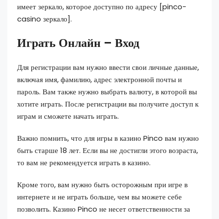
имеет зеркало, которое доступно по адресу [pinco-
casino зеркало].
Играть Онлайн – Вход
Для регистрации вам нужно ввести свои личные данные,
включая имя, фамилию, адрес электронной почты и
пароль. Вам также нужно выбрать валюту, в которой вы
хотите играть. После регистрации вы получите доступ к
играм и сможете начать играть.
Важно помнить, что для игры в казино Pinco вам нужно
быть старше 18 лет. Если вы не достигли этого возраста,
то вам не рекомендуется играть в казино.
Кроме того, вам нужно быть осторожным при игре в
интернете и не играть больше, чем вы можете себе
позволить. Казино Pinco не несет ответственности за