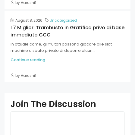
by Aarushi1
August 8, 2026
Uncategorized
I 7 Migliori Trambusto in Gratifica privo di base
immediato GCO
In attuale come, gli fruitori possono giocare alle slot
machine a sbafo privato di deporre alcun...
Continue reading
by Aarushi1
Join The Discussion