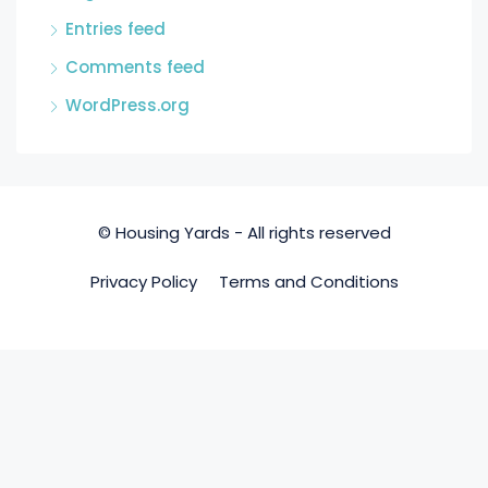
Entries feed
Comments feed
WordPress.org
© Housing Yards - All rights reserved
Privacy Policy
Terms and Conditions