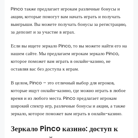
Pinco также предлагает игрокам различные бонусы и
акции, которые помогут вам начать играть и получать
выигрыши. Вы можете получать бонусы за регистрацию,
за депозит и за участие в играх.
Если вы ищете зеркало Pinco, то вы можете найти его на
нашем сайте. Мы предлагаем игрокам зеркало Pinco,
которое поможет вам играть в онлайн-казино, не
оставляя вас без доступа к играм.
В целом, Pinco – это отличный выбор для игроков,
которые ищут онлайн-казино, где можно играть в любое
время и из любого места. Pinco предлагает игрокам
широкий спектр игр, различные бонусы и акции, а также
зеркало, которое поможет вам играть в онлайн-казино.
Зеркало Pinco казино: доступ к