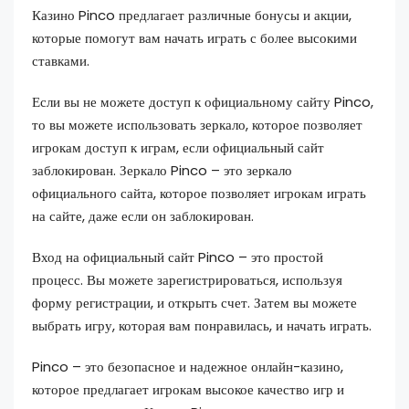
Казино Pinco предлагает различные бонусы и акции,
которые помогут вам начать играть с более высокими
ставками.
Если вы не можете доступ к официальному сайту Pinco,
то вы можете использовать зеркало, которое позволяет
игрокам доступ к играм, если официальный сайт
заблокирован. Зеркало Pinco – это зеркало
официального сайта, которое позволяет игрокам играть
на сайте, даже если он заблокирован.
Вход на официальный сайт Pinco – это простой
процесс. Вы можете зарегистрироваться, используя
форму регистрации, и открыть счет. Затем вы можете
выбрать игру, которая вам понравилась, и начать играть.
Pinco – это безопасное и надежное онлайн-казино,
которое предлагает игрокам высокое качество игр и