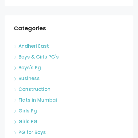
Categories
Andheri East
Boys & Girls PG's
Boys's Pg
Business
Construction
Flats in Mumbai
Girls Pg
Girls PG
PG for Boys