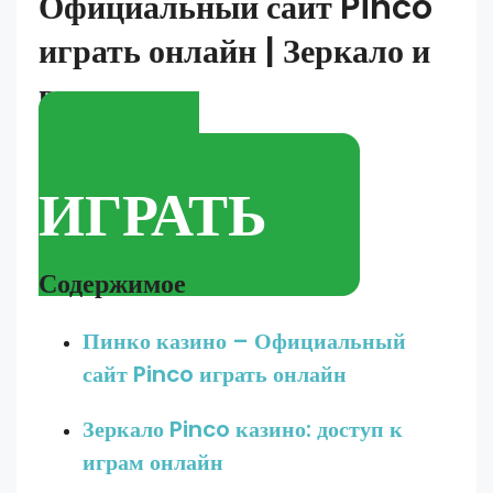
Официальный сайт Pinco
играть онлайн | Зеркало и
вход
ИГРАТЬ
Содержимое
Пинко казино – Официальный
сайт Pinco играть онлайн
Зеркало Pinco казино: доступ к
играм онлайн