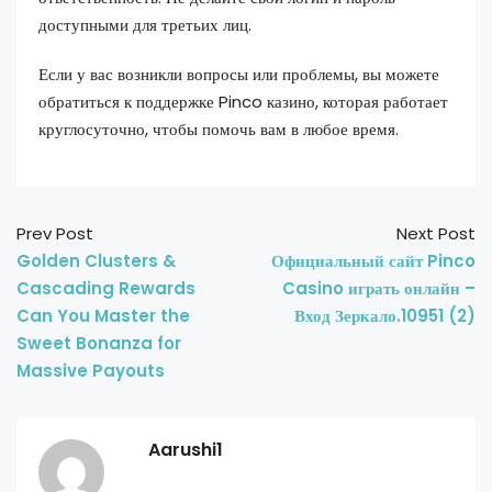
доступными для третьих лиц.
Если у вас возникли вопросы или проблемы, вы можете
обратиться к поддержке Pinco казино, которая работает
круглосуточно, чтобы помочь вам в любое время.
Prev Post
Next Post
Golden Clusters &
Официальный сайт Pinco
Cascading Rewards
Casino играть онлайн –
Can You Master the
Вход Зеркало.10951 (2)
Sweet Bonanza for
Massive Payouts
Aarushi1