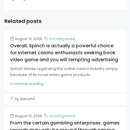
Related posts
August 10, 2026
Uncategorized
Overall, Spinch is actually a powerful choice
for internet casino enthusiasts seeking book
video game and you will tempting advertising
Spinch shines regarding the online casino industry simply
because of its novel video game products...
Continue reading
by Aarushi1
August 10, 2026
Uncategorized
From the certain gambling enterprises, games
records may only be around through service