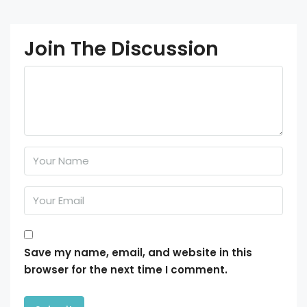
Join The Discussion
Save my name, email, and website in this
browser for the next time I comment.