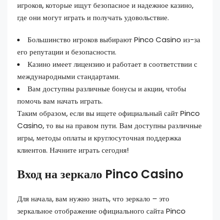
игроков, которые ищут безопасное и надежное казино,
где они могут играть и получать удовольствие.
Большинство игроков выбирают Pinco Casino из-за
его репутации и безопасности.
Казино имеет лицензию и работает в соответствии с
международными стандартами.
Вам доступны различные бонусы и акции, чтобы
помочь вам начать играть.
Таким образом, если вы ищете официальный сайт Pinco
Casino, то вы на правом пути. Вам доступны различные
игры, методы оплаты и круглосуточная поддержка
клиентов. Начните играть сегодня!
Вход на зеркало Pinco Casino
Для начала, вам нужно знать, что зеркало – это
зеркальное отображение официального сайта Pinco