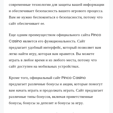
современные технологии для защиты вашей информации
и обеспечивает безопасность вашего игрового процесса.
Вам не нужно беспокоиться о безопасности, потому что
сайт обеспечивает ее.
Еще одним преимуществом официального сайта Pinco
Casino является его функциональность. Сайт
предлагает удобный интерфейс, который позволяет вам
легко найти игру, которая вам нравится. Вы можете
играть в любое время и из любого места, потому что
сайт доступен на мобильных устройствах.
Кроме того, официальный сайт Pinco Casino
предлагает различные бонусы и акции, которые помогут
вам начать играть и продолжать играть. Сайт предлагает
различные типы бонусов, включая приветственные
бонусы, бонусы за депозит и бонусы за игру.