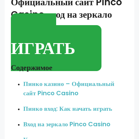
Официальный сайт Pinco
Casino вход на зеркало
ИГРАТЬ
Содержимое
Пинко казино – Официальный
сайт Pinco Casino
Пинко вход: Как начать играть
Вход на зеркало Pinco Casino