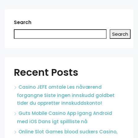
Search
Search
Recent Posts
Casino JEFE omtale Les nåværend
forgangne Siste ingen innskudd goldbet
tider du oppretter innskuddskonto!
Guts Mobile Casino App igang Android
med iOS Dans igt spillliste nå
Online Slot Games blood suckers Casino,