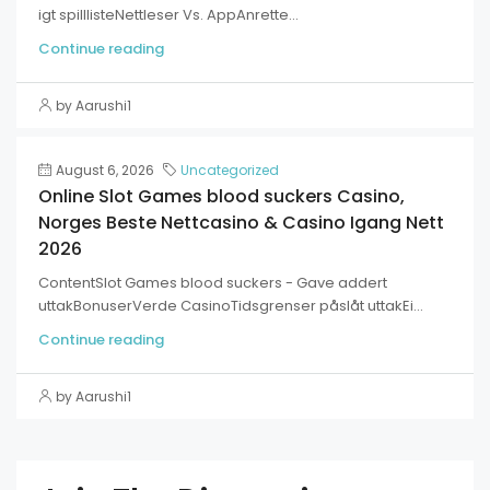
igt spilllisteNettleser Vs. AppAnrette...
Continue reading
by Aarushi1
August 6, 2026
Uncategorized
Online Slot Games blood suckers Casino,
Norges Beste Nettcasino & Casino Igang Nett
2026
ContentSlot Games blood suckers - Gave addert
uttakBonuserVerde CasinoTidsgrenser påslåt uttakEi...
Continue reading
by Aarushi1