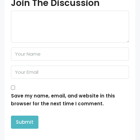
Join The Discussion
Save my name, email, and website in this
browser for the next time I comment.