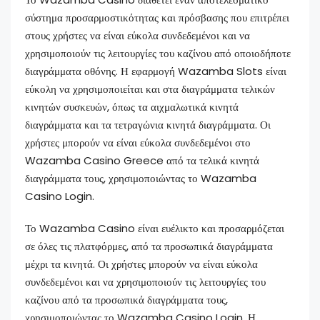
σύστημα προσαρμοστικότητας και πρόσβασης που επιτρέπει
στους χρήστες να είναι εύκολα συνδεδεμένοι και να
χρησιμοποιούν τις λειτουργίες του καζίνου από οποιοδήποτε
διαγράμματα οθόνης. Η εφαρμογή Wazamba Slots είναι
εύκολη να χρησιμοποιείται και στα διαγράμματα τελικών
κινητών συσκευών, όπως τα αιχμαλωτικά κινητά
διαγράμματα και τα τετραγώνια κινητά διαγράμματα. Οι
χρήστες μπορούν να είναι εύκολα συνδεδεμένοι στο
Wazamba Casino Greece από τα τελικά κινητά
διαγράμματα τους, χρησιμοποιώντας το Wazamba
Casino Login.
Το Wazamba Casino είναι ευέλικτο και προσαρμόζεται
σε όλες τις πλατφόρμες, από τα προσωπικά διαγράμματα
μέχρι τα κινητά. Οι χρήστες μπορούν να είναι εύκολα
συνδεδεμένοι και να χρησιμοποιούν τις λειτουργίες του
καζίνου από τα προσωπικά διαγράμματα τους,
χρησιμοποιώντας το Wazamba Casino Login. Η