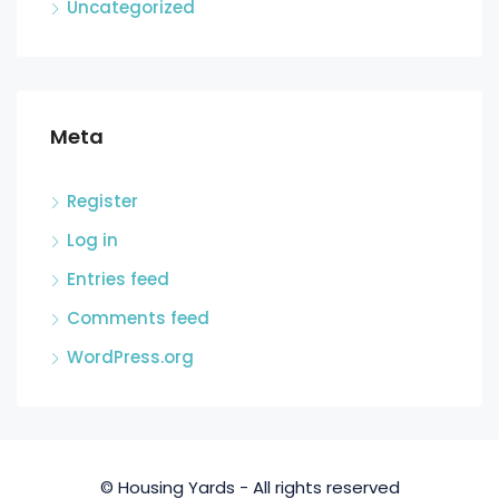
Uncategorized
Meta
Register
Log in
Entries feed
Comments feed
WordPress.org
© Housing Yards - All rights reserved