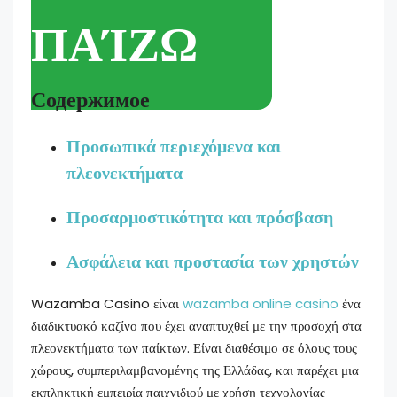
ΠΑΊΖΩ
Содержимое
Προσωπικά περιεχόμενα και
πλεονεκτήματα
Προσαρμοστικότητα και πρόσβαση
Ασφάλεια και προστασία των χρηστών
Wazamba Casino είναι
wazamba online casino
ένα
διαδικτυακό καζίνο που έχει αναπτυχθεί με την προσοχή στα
πλεονεκτήματα των παίκτων. Είναι διαθέσιμο σε όλους τους
χώρους, συμπεριλαμβανομένης της Ελλάδας, και παρέχει μια
εκπληκτική εμπειρία παιχνιδιού με χρήση τεχνολογίας