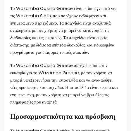
Το Wazamba Casino Greece είναι επίσης γνωστό για
τις Wazamba Slots, που παρέχουν ενδιαφέρον και
ενημερωμένο περιεχόμενο. Τα παιχνίδια είναι αναλυτικά
αναλύματα, με τον χρήστη να μπορεί να κατανοήσει τις
διαδικασίες και τις ευκαιρίες. Τα παιχνίδια είναι ευρεία
διάστασης, με διάφορα επίπεδα δυσκολίας και ειδικευμένα
προγράμματα για διάφορες τυπούς παικτών.
Το Wazamba Casino Greece παρέχει επίσης την
ευκαιρία για το Wazamba Greece, με τον χρήστη να
μπορεί να εξερευνήσει την ιστοσελίδα και να ανακαλύψει
νέες προσφορές και παιχνίδια. Η ιστοσελίδα είναι ευρεία και
ενημερωμένη, με τον χρήστη να μπορεί να βρει όλες τις
πληροφορίες που αναζητά.
Προσαρμοστικότητα και πρόσβαση
Το Wazamba Casino διαθέτει έναν αποτελεσματικό