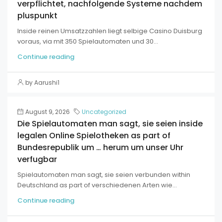
verpflichtet, nachfolgende Systeme nachdem
pluspunkt
Inside reinen Umsatzzahlen liegt selbige Casino Duisburg
voraus, via mit 350 Spielautomaten und 30...
Continue reading
by Aarushi1
August 9, 2026
Uncategorized
Die Spielautomaten man sagt, sie seien inside
legalen Online Spielotheken as part of
Bundesrepublik um … herum um unser Uhr
verfugbar
Spielautomaten man sagt, sie seien verbunden within
Deutschland as part of verschiedenen Arten wie...
Continue reading