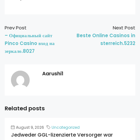
Prev Post
Next Post
– Официальный сайт
Beste Online Casinos in
Pinco Casino вход на
sterreich.5232
зеркало.8027
Aarushi1
Related posts
August 9, 2026
Uncategorized
Jedweder GGL-lizenzierte Versorger war