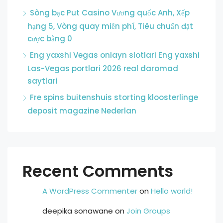
Sòng bạc Put Casino Vương quốc Anh, Xếp
hạng 5, Vòng quay miễn phí, Tiêu chuẩn đặt
cược bằng 0
Eng yaxshi Vegas onlayn slotlari Eng yaxshi
Las-Vegas portlari 2026 real daromad
saytlari
Fre spins buitenshuis storting kloosterlinge
deposit magazine Nederlan
Recent Comments
A WordPress Commenter
on
Hello world!
deepika sonawane
on
Join Groups