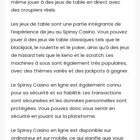
même jouer à des jeux de table en direct avec
des croupiers réels.
Les jeux de table sont une partie intégrante de
l’expérience de jeu au Spinsy Casino. Vous pouvez
jouer à des jeux de table classiques tels que le
blackjack, le roulette et le poker, ainsi qu’à des jeux
de hasard tels que le keno et le scratch. Les
machines à sous sont également très populaires,
avec des thèmes variés et des jackpots à gagner.
Le Spinsy Casino en ligne est également connu
pour sa sécurité et sa fiabilité. Les transactions
sont sécurisées et les données personnelles sont
protégées. Vous pouvez donc vous sentir en
sécurité en jouant sur la plateforme.
Le Spinsy Casino en ligne est disponible sur
ordinateur et sur mobile, ce qui signifie que vous