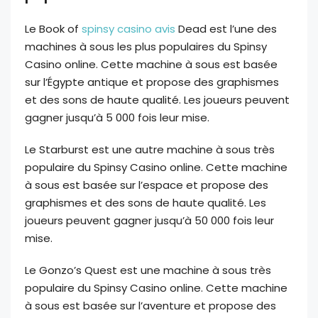
Le Book of
spinsy casino avis
Dead est l’une des
machines à sous les plus populaires du Spinsy
Casino online. Cette machine à sous est basée
sur l’Égypte antique et propose des graphismes
et des sons de haute qualité. Les joueurs peuvent
gagner jusqu’à 5 000 fois leur mise.
Le Starburst est une autre machine à sous très
populaire du Spinsy Casino online. Cette machine
à sous est basée sur l’espace et propose des
graphismes et des sons de haute qualité. Les
joueurs peuvent gagner jusqu’à 50 000 fois leur
mise.
Le Gonzo’s Quest est une machine à sous très
populaire du Spinsy Casino online. Cette machine
à sous est basée sur l’aventure et propose des