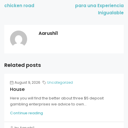
chicken road
para una Experiencia
Inigualable
Aarushi1
Related posts
August 9, 2026
Uncategorized
House
Here you will find the better about three $5 deposit
gambling enterprises we advice to own...
Continue reading
by Aarushi1