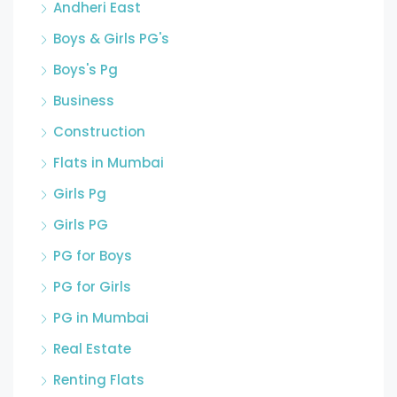
Andheri East
Boys & Girls PG's
Boys's Pg
Business
Construction
Flats in Mumbai
Girls Pg
Girls PG
PG for Boys
PG for Girls
PG in Mumbai
Real Estate
Renting Flats