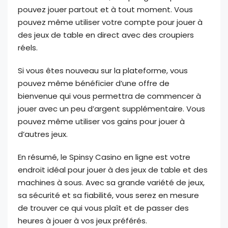
pouvez jouer partout et à tout moment. Vous
pouvez même utiliser votre compte pour jouer à
des jeux de table en direct avec des croupiers
réels.
Si vous êtes nouveau sur la plateforme, vous
pouvez même bénéficier d’une offre de
bienvenue qui vous permettra de commencer à
jouer avec un peu d’argent supplémentaire. Vous
pouvez même utiliser vos gains pour jouer à
d’autres jeux.
En résumé, le Spinsy Casino en ligne est votre
endroit idéal pour jouer à des jeux de table et des
machines à sous. Avec sa grande variété de jeux,
sa sécurité et sa fiabilité, vous serez en mesure
de trouver ce qui vous plaît et de passer des
heures à jouer à vos jeux préférés.