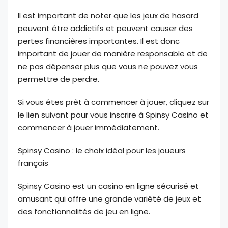
Il est important de noter que les jeux de hasard
peuvent être addictifs et peuvent causer des
pertes financières importantes. Il est donc
important de jouer de manière responsable et de
ne pas dépenser plus que vous ne pouvez vous
permettre de perdre.
Si vous êtes prêt à commencer à jouer, cliquez sur
le lien suivant pour vous inscrire à Spinsy Casino et
commencer à jouer immédiatement.
Spinsy Casino : le choix idéal pour les joueurs
français
Spinsy Casino est un casino en ligne sécurisé et
amusant qui offre une grande variété de jeux et
des fonctionnalités de jeu en ligne.