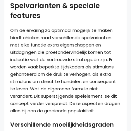
Spelvarianten & speciale
features
Om de ervaring zo optimaal mogelijk te maken
biedt chicken road verschillende spelvarianten
met elke functie extra eigenschappen en
uitdagingen die proefondervindelijk komen tot
indicatie wat de vertrouwde strategieën zijn. Er
worden vaak beperkte tijdskaders als stimulans
gehanteerd om de druk te verhogen, als extra
stimulans om direct te handelen en consequent
te leven. Wat de algemene formule niet
verandert. Dit superstijgende spelelement, se dit
concept verder verspreidt. Deze aspecten dragen
allen bij aan de groeiende populairiteit.
Verschillende moeilijkheidsgraden