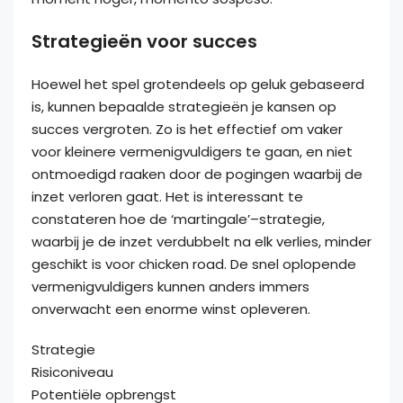
Strategieën voor succes
Hoewel het spel grotendeels op geluk gebaseerd
is, kunnen bepaalde strategieën je kansen op
succes vergroten. Zo is het effectief om vaker
voor kleinere vermenigvuldigers te gaan, en niet
ontmoedigd raaken door de pogingen waarbij de
inzet verloren gaat. Het is interessant te
constateren hoe de ‘martingale’–strategie,
waarbij je de inzet verdubbelt na elk verlies, minder
geschikt is voor chicken road. De snel oplopende
vermenigvuldigers kunnen anders immers
onverwacht een enorme winst opleveren.
Strategie
Risiconiveau
Potentiële opbrengst