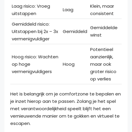
Laag risico: Vroeg
Klein, maar
Laag
uitstappen
consistent
Gemiddeld risico:
Gemiddelde
Uitstappen bij 2x – 3x
Gemiddeld
winst
vermenigvuldiger
Potentieel
Hoog risico: Wachten
aanzienlijk,
op hoge
Hoog
maar ook
vermenigvuldigers
groter risico
op verlies
Het is belangrijk om je comfortzone te bepalen en
je inzet hierop aan te passen. Zolang je het spel
met verantwoordelijkheid speelt blijft het een
vernieuwende manier om te gokken en virtueel te
escapen.