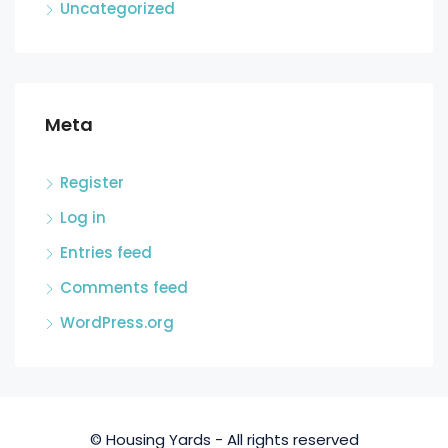
Uncategorized
Meta
Register
Log in
Entries feed
Comments feed
WordPress.org
© Housing Yards - All rights reserved