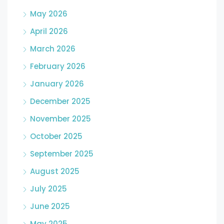
May 2026
April 2026
March 2026
February 2026
January 2026
December 2025
November 2025
October 2025
September 2025
August 2025
July 2025
June 2025
May 2025