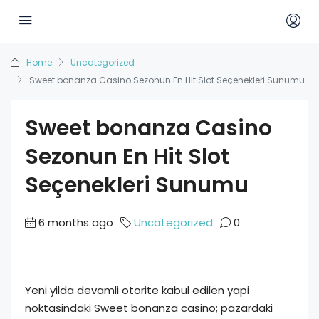
Home
Uncategorized
Sweet bonanza Casino Sezonun En Hit Slot Seçenekleri Sunumu
Sweet bonanza Casino
Sezonun En Hit Slot
Seçenekleri Sunumu
6 months ago
Uncategorized
0
Yeni yilda devamli otorite kabul edilen yapi
noktasindaki Sweet bonanza casino; pazardaki