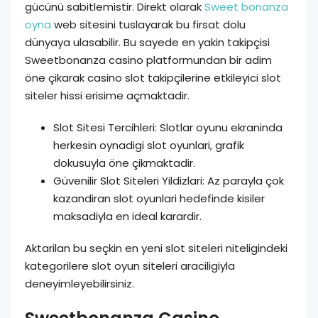
gücünü sabitlemistir. Direkt olarak
Sweet bonanza
oyna
web sitesini tuslayarak bu firsat dolu
dünyaya ulasabilir. Bu sayede en yakin takipçisi
Sweetbonanza casino platformundan bir adim
öne çikarak casino slot takipçilerine etkileyici slot
siteler hissi erisime açmaktadir.
Slot Sitesi Tercihleri: Slotlar oyunu ekraninda
herkesin oynadigi slot oyunlari, grafik
dokusuyla öne çikmaktadir.
Güvenilir Slot Siteleri Yildizlari: Az parayla çok
kazandiran slot oyunlari hedefinde kisiler
maksadiyla en ideal karardir.
Aktarilan bu seçkin en yeni slot siteleri niteligindeki
kategorilere slot oyun siteleri araciligiyla
deneyimleyebilirsiniz.