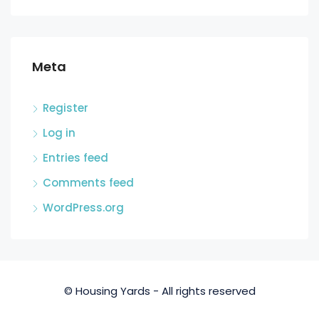
Meta
Register
Log in
Entries feed
Comments feed
WordPress.org
© Housing Yards - All rights reserved