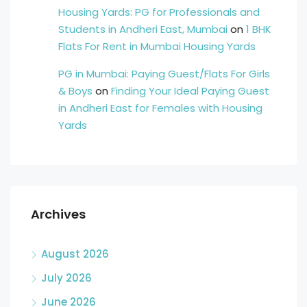
Housing Yards: PG for Professionals and
Students in Andheri East, Mumbai
on
1 BHK
Flats For Rent in Mumbai Housing Yards
PG in Mumbai: Paying Guest/Flats For Girls
& Boys
on
Finding Your Ideal Paying Guest
in Andheri East for Females with Housing
Yards
Archives
August 2026
July 2026
June 2026