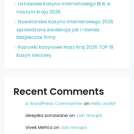
Ustawowe Kasyno Internetowego BLIK w
naszym kraju 2026
Nowatorskie Kasyno Internetowego 2026
sprawdzona ewidencja jak i również
bezpieczne firmy
Rozrywki kasynowe Nasz kraj 2026 TOP 18
kasyn sieciowy
Recent Comments
A WordPress Commenter
on
Hello world!
deepika sonawane
on
Join Groups
Vivek Mehta
on
Join Groups