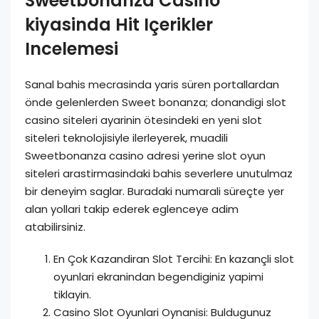
Sweetbonanza Casino
kiyasinda Hit Içerikler
Incelemesi
Sanal bahis mecrasinda yaris süren portallardan
önde gelenlerden Sweet bonanza; donandigi slot
casino siteleri ayarinin ötesindeki en yeni slot
siteleri teknolojisiyle ilerleyerek, muadili
Sweetbonanza casino adresi yerine slot oyun
siteleri arastirmasindaki bahis severlere unutulmaz
bir deneyim saglar. Buradaki numarali süreçte yer
alan yollari takip ederek eglenceye adim
atabilirsiniz.
En Çok Kazandiran Slot Tercihi: En kazançli slot
oyunlari ekranindan begendiginiz yapimi
tiklayin.
Casino Slot Oyunlari Oynanisi: Buldugunuz